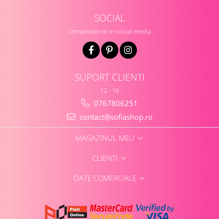
SOCIAL
Urmareste-ne in social media
SUPORT CLIENTI
12 - 16
0767806251
contact@sofiashop.ro
MAGAZINUL MEU
CLIENTI
DATE COMERCIALE