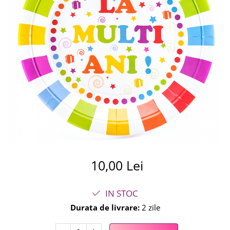
Summer party
Baloane metalice
Unicorni si Curcubee
Baloane retro
Baloane litere
Baloane personalizate
Kituri baloane
10,00 Lei
IN STOC
Durata de livrare:
2 zile