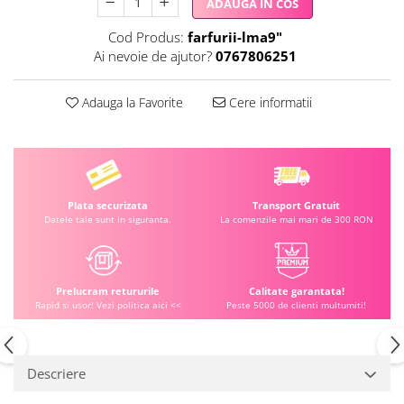
ADAUGA IN COS
Cod Produs:
farfurii-lma9"
Ai nevoie de ajutor?
0767806251
Adauga la Favorite
Cere informatii
Plata securizata
Transport Gratuit
Datele tale sunt in siguranta.
La comenzile mai mari de 300 RON
Prelucram retururile
Calitate garantata!
Rapid si usor! Vezi politica aici <<
Peste 5000 de clienti multumiti!
Descriere