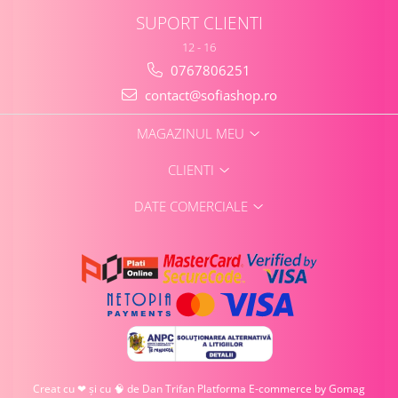
SUPORT CLIENTI
12 - 16
0767806251
contact@sofiashop.ro
MAGAZINUL MEU
CLIENTI
DATE COMERCIALE
Creat cu ❤ și cu 🧠 de Dan Trifan
Platforma E-commerce by Gomag