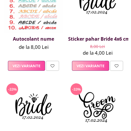
Summer party
Baloane metalice
Unicorni si Curcubee
Baloane retro
Baloane litere
Baloane personalizate
Kituri baloane
Autocolant nume
Sticker pahar Bride 4x6 cm
de la 8,00 Lei
8,00 Lei
de la 4,00 Lei
VEZI VARIANTE
VEZI VARIANTE
-33%
-33%