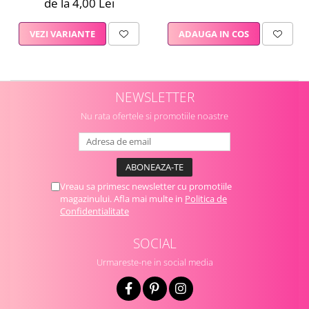
de la 4,00 Lei
VEZI VARIANTE
ADAUGA IN COS
NEWSLETTER
Nu rata ofertele si promotiile noastre
Vreau sa primesc newsletter cu promotiile
magazinului. Afla mai multe in
Politica de
Confidentialitate
SOCIAL
Urmareste-ne in social media