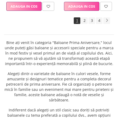
ADAUGA IN COS
ADAUGA IN COS
1
2
3
4
Bine ați venit în categoria "Baloane Prima Aniversare," locul
unde puteți găsi baloane și accesorii speciale pentru a marca
în mod festiv și vesel primul an de viață al copilului dvs. Aici,
ne propunem să vă ajutăm să transformați această etapă
importantă într-o experiență memorabilă și plină de bucurie.
Alegeți dintr-o varietate de baloane în culori vesele, forme
amuzante și designuri tematice pentru a completa decorul
petrecerii de prima aniversare. Fie că organizați o petrecere
mică în familie sau un eveniment mai mare pentru prieteni și
familie, aceste baloane adaugă o notă de veselie și
sărbătoare.
Indiferent dacă alegeți un stil clasic sau doriți să potriviți
baloanele cu tema preferată a copilului dvs., avem opțiuni