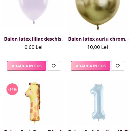
Summer party
Baloane metalice
Unicorni si Curcubee
Baloane retro
Baloane litere
Baloane personalizate
Kituri baloane
Balon latex liliac deschis, 30 cm
Balon latex auriu chrom, 
0,60 Lei
10,00 Lei
ADAUGA IN COS
ADAUGA IN COS
-14%