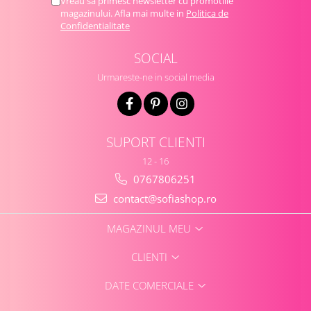
Vreau sa primesc newsletter cu promotiile
magazinului. Afla mai multe in
Politica de
Confidentialitate
SOCIAL
Urmareste-ne in social media
SUPORT CLIENTI
12 - 16
0767806251
contact@sofiashop.ro
MAGAZINUL MEU
CLIENTI
DATE COMERCIALE