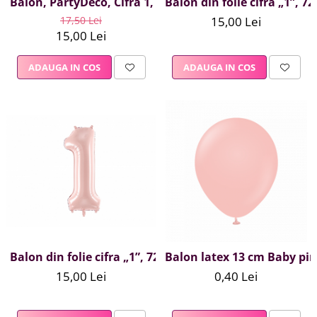
Balon, PartyDeco, Cifra 1, Model girafa, 92cm, Galben
Balon din folie cifra „1”, 7
17,50 Lei
15,00 Lei
15,00 Lei
ADAUGA IN COS
ADAUGA IN COS
Balon din folie cifra „1”, 72 cm, roz deschis
Balon latex 13 cm Baby pi
15,00 Lei
0,40 Lei