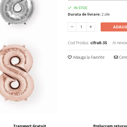
IN STOC
Durata de livrare:
2 zile
ADAUG
Cod Produs:
cifra8-35
Ai nevoi
Adauga la Favorite
Cere 
Transport Gratuit
Prelucram returur