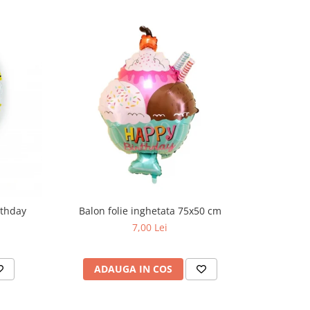
-50%
rthday
Balon folie inghetata 75x50 cm
Balon
7,00 Lei
ADAUGA IN COS
AD