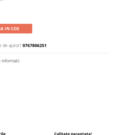
A IN COS
e de ajutor?
0767806251
informatii
ile
Calitate garantata!