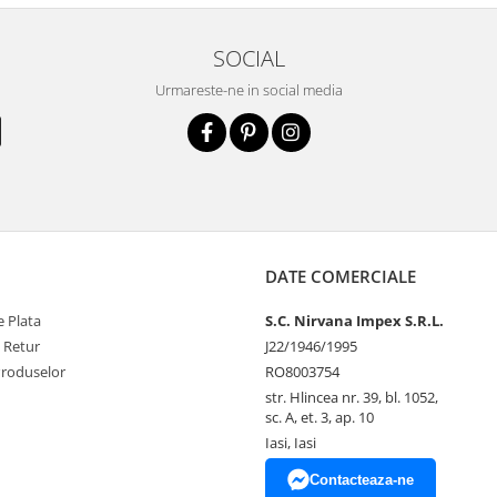
SOCIAL
Urmareste-ne in social media
DATE COMERCIALE
 Plata
S.C. Nirvana Impex S.R.L.
e Retur
J22/1946/1995
Produselor
RO8003754
str. Hlincea nr. 39, bl. 1052,
sc. A, et. 3, ap. 10
Iasi, Iasi
Contacteaza-ne