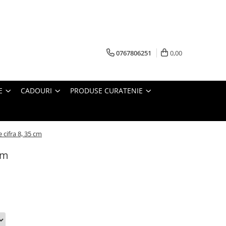
0767806251
0,00
E
CADOURI
PRODUSE CURATENIE
e cifra 8, 35 cm
cm