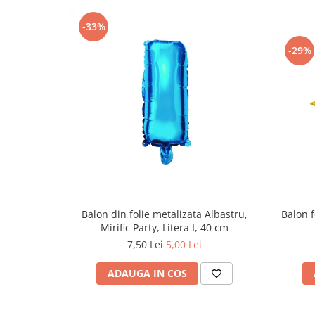
-33%
-29%
Balon din folie metalizata Albastru,
Balon f
Mirific Party, Litera I, 40 cm
7,50 Lei
5,00 Lei
ADAUGA IN COS