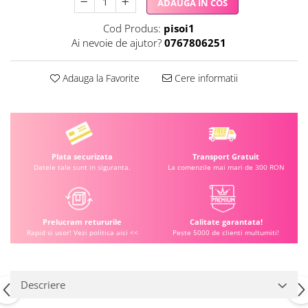
ADAUGA IN COS
Cod Produs:
pisoi1
Ai nevoie de ajutor?
0767806251
Adauga la Favorite
Cere informatii
Plata securizata
Transport Gratuit
Datele tale sunt in siguranta.
La comenzile mai mari de 300 RON
Prelucram retururile
Calitate garantata!
Rapid si usor! Vezi politica aici <<
Peste 5000 de clienti multumiti!
Descriere