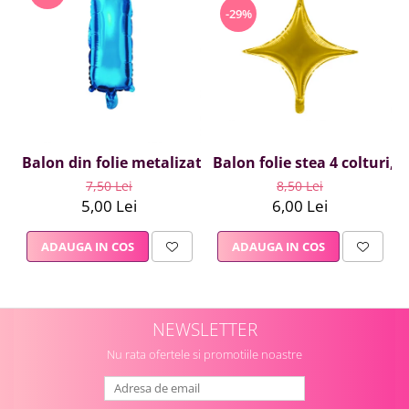
-29%
Balon folie stea 4 colturi, 
Balon din folie metalizata Albastru, Mirific Party, Lite
8,50 Lei
7,50 Lei
6,00 Lei
5,00 Lei
ADAUGA IN COS
ADAUGA IN COS
NEWSLETTER
Nu rata ofertele si promotiile noastre