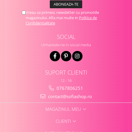
Vreau sa primesc newsletter cu promotiile
magazinului. Afla mai multe in
Politica de
Confidentialitate
SOCIAL
Urmareste-ne in social media
SUPORT CLIENTI
12 - 16
0767806251
contact@sofiashop.ro
MAGAZINUL MEU
CLIENTI