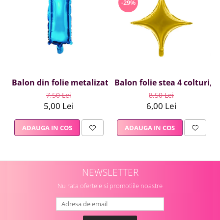
-29%
Balon folie stea 4 colturi, 
Balon din folie metalizata Albastru, Mirific Party, Lite
8,50 Lei
7,50 Lei
6,00 Lei
5,00 Lei
ADAUGA IN COS
ADAUGA IN COS
NEWSLETTER
Nu rata ofertele si promotiile noastre