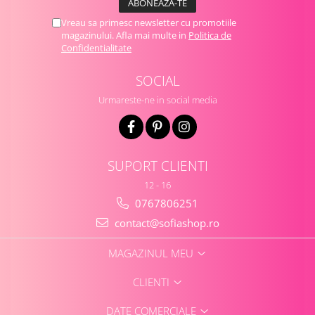
Vreau sa primesc newsletter cu promotiile
magazinului. Afla mai multe in
Politica de
Confidentialitate
SOCIAL
Urmareste-ne in social media
SUPORT CLIENTI
12 - 16
0767806251
contact@sofiashop.ro
MAGAZINUL MEU
CLIENTI
DATE COMERCIALE