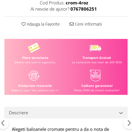
Cod Produs:
crom-4roz
Ai nevoie de ajutor?
0767806251
Adauga la Favorite
Cere informatii
Plata securizata
Transport Gratuit
Datele tale sunt in siguranta.
La comenzile mai mari de 300 RON
Prelucram retururile
Calitate garantata!
Rapid si usor! Vezi politica aici <<
Peste 5000 de clienti multumiti!
Descriere
Alegeti baloanele cromate pentru a da o nota de