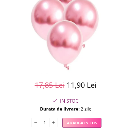
Summer party
Baloane metalice
Unicorni si Curcubee
Baloane retro
Baloane litere
Baloane personalizate
Kituri baloane
17,85 Lei
11,90 Lei
IN STOC
Durata de livrare:
2 zile
ADAUGA IN COS