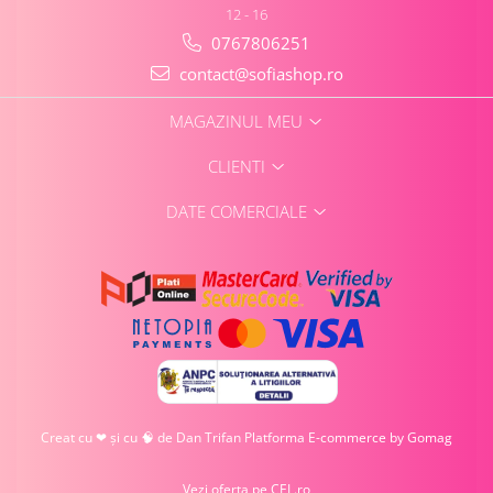
12 - 16
0767806251
contact@sofiashop.ro
MAGAZINUL MEU
CLIENTI
DATE COMERCIALE
Creat cu ❤ și cu 🧠 de Dan Trifan
Platforma E-commerce by Gomag
Vezi oferta pe CEL.ro