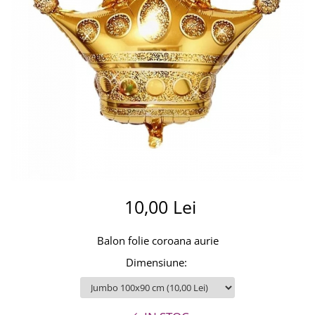
Summer party
Baloane metalice
Unicorni si Curcubee
Baloane retro
Baloane litere
Baloane personalizate
Kituri baloane
10,00 Lei
Balon folie coroana aurie
Dimensiune
: