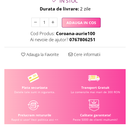
IN STOC
Durata de livrare:
2 zile
ADAUGA IN COS
Cod Produs:
Coroana-aurie100
Ai nevoie de ajutor?
0767806251
Adauga la Favorite
Cere informatii
Plata securizata
Transport Gratuit
Datele tale sunt in siguranta.
La comenzile mai mari de 300 RON
Prelucram retururile
Calitate garantata!
Rapid si usor! Vezi politica aici <<
Peste 5000 de clienti multumiti!