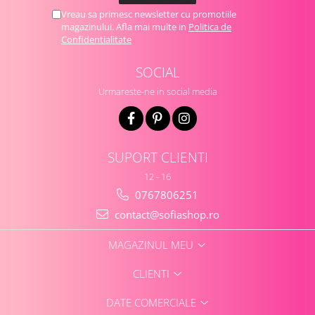
Vreau sa primesc newsletter cu promotiile
magazinului. Afla mai multe in
Politica de
Confidentialitate
SOCIAL
Urmareste-ne in social media
SUPORT CLIENTI
12 - 16
0767806251
contact@sofiashop.ro
MAGAZINUL MEU
CLIENTI
DATE COMERCIALE