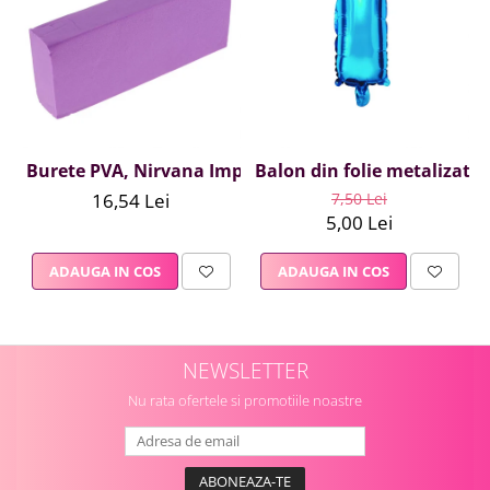
Burete PVA, Nirvana Impex, 1 buc, mov
Balon din folie metalizata A
16,54 Lei
7,50 Lei
5,00 Lei
ADAUGA IN COS
ADAUGA IN COS
NEWSLETTER
Nu rata ofertele si promotiile noastre