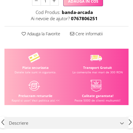
ADAUGA IN COS
Cod Produs:
banda-arcada
Ai nevoie de ajutor?
0767806251
Adauga la Favorite
Cere informatii
Plata securizata
Transport Gratuit
Datele tale sunt in siguranta.
La comenzile mai mari de 300 RON
Prelucram retururile
Calitate garantata!
Rapid si usor! Vezi politica aici <<
Peste 5000 de clienti multumiti!
Descriere