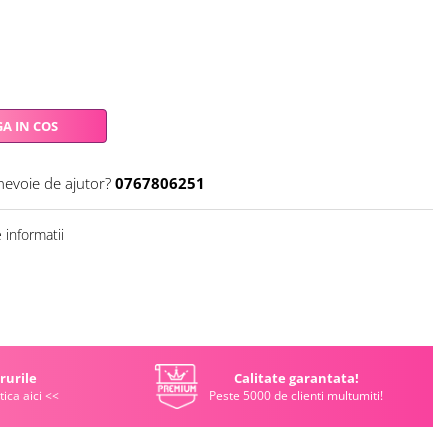
A IN COS
nevoie de ajutor?
0767806251
informatii
rurile
Calitate garantata!
tica aici <<
Peste 5000 de clienti multumiti!