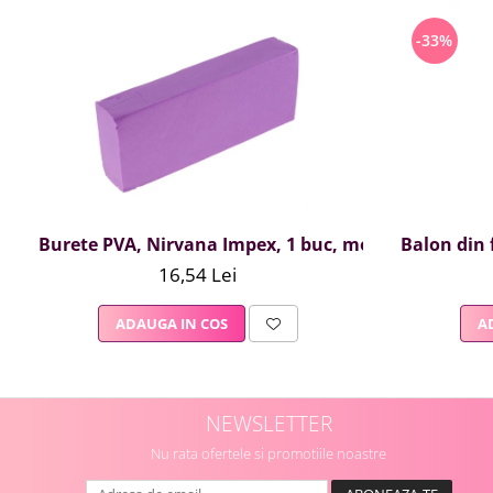
-33%
Burete PVA, Nirvana Impex, 1 buc, mov
Balon din f
16,54 Lei
ADAUGA IN COS
A
NEWSLETTER
Nu rata ofertele si promotiile noastre