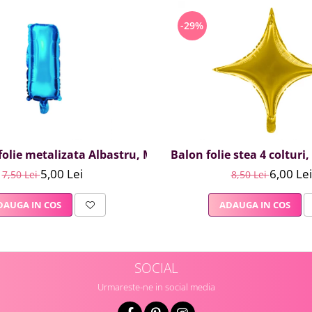
-29%
olie metalizata Albastru, Mirific Party, Litera I, 40 cm
Balon folie stea 4 colturi
5,00 Lei
6,00 Lei
7,50 Lei
8,50 Lei
DAUGA IN COS
ADAUGA IN COS
SOCIAL
Urmareste-ne in social media