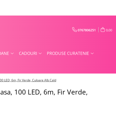
0767806251
0,00
OANE
CADOURI
PRODUSE CURATENIE
00 LED, 6m, Fir Verde, Culoare Alb Cald
asa, 100 LED, 6m, Fir Verde,