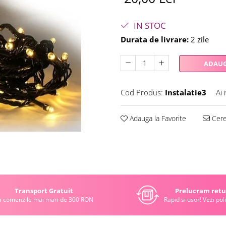
IN STOC
Durata de livrare:
2 zile
ADAUG
Cod Produs:
Instalatie3
Ai 
Adauga la Favorite
Cere 
Transport Gratuit
Prelucram retu
a comenzile mai mari de 300 RON
Rapid si usor! Vezi poli