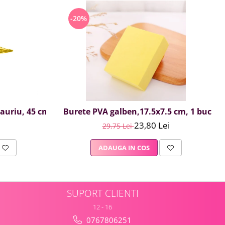
-20%
, auriu, 45 cm
Burete PVA galben,17.5x7.5 cm, 1 buc
23,80 Lei
29,75 Lei
ADAUGA IN COS
SUPORT CLIENTI
12 - 16
0767806251