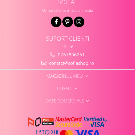
SOCIAL
Urmareste-ne in social media
SUPORT CLIENTI
12 - 16
0767806251
contact@sofiashop.ro
MAGAZINUL MEU
CLIENTI
DATE COMERCIALE