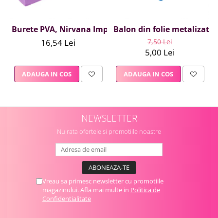
Burete PVA, Nirvana Impex, 1 buc, mov
Balon din folie metalizata A
16,54 Lei
7,50 Lei
5,00 Lei
ADAUGA IN COS
ADAUGA IN COS
NEWSLETTER
Nu rata ofertele si promotiile noastre
Vreau sa primesc newsletter cu promotiile
magazinului. Afla mai multe in
Politica de
Confidentialitate