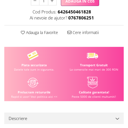
ADAUGA IN COS
Cod Produs:
6426450461828
Ai nevoie de ajutor?
0767806251
Adauga la Favorite
Cere informatii
Plata securizata
Transport Gratuit
Datele tale sunt in siguranta.
La comenzile mai mari de 300 RON
Prelucram retururile
Calitate garantata!
Rapid si usor! Vezi politica aici <<
Peste 5000 de clienti multumiti!
Descriere