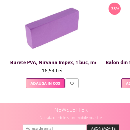
-33%
Burete PVA, Nirvana Impex, 1 buc, mov
Balon din f
16,54 Lei
ADAUGA IN COS
A
NEWSLETTER
Nu rata ofertele si promotiile noastre