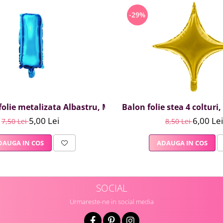
-29%
olie metalizata Albastru, Mirific Party, Litera I, 40 cm
Balon folie stea 4 colturi
5,00 Lei
6,00 Lei
7,50 Lei
8,50 Lei
DAUGA IN COS
ADAUGA IN COS
SOCIAL
Urmareste-ne in social media