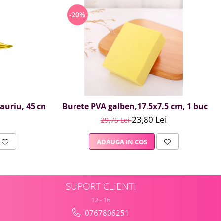
-20%
, auriu, 45 cm
Burete PVA galben,17.5x7.5 cm, 1 buc
23,80 Lei
29,75 Lei
ADAUGA IN COS
SUPORT CLIENTI
12 - 16
0767806251