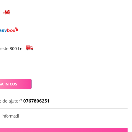
id
este 300 Lei
A IN COS
e de ajutor?
0767806251
informatii