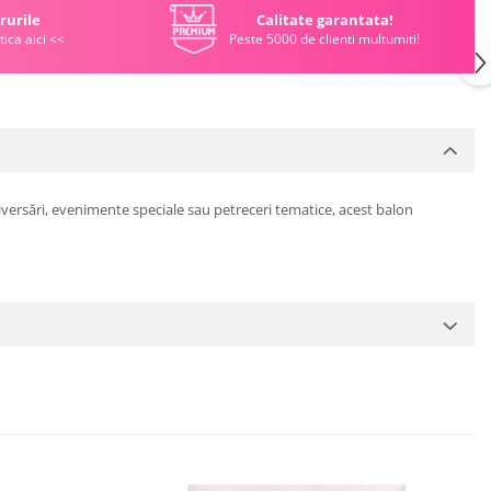
rurile
Calitate garantata!
tica aici <<
Peste 5000 de clienti multumiti!
niversări, evenimente speciale sau petreceri tematice, acest balon