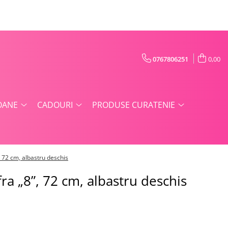
0767806251
0,00
OANE
CADOURI
PRODUSE CURATENIE
”, 72 cm, albastru deschis
fra „8”, 72 cm, albastru deschis