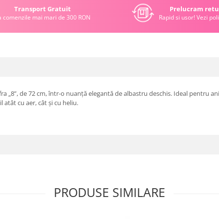
Transport Gratuit
Prelucram retu
a comenzile mai mari de 300 RON
Rapid si usor! Vezi poli
fra „8”, de 72 cm, într-o nuanță elegantă de albastru deschis. Ideal pentru a
 atât cu aer, cât și cu heliu.
PRODUSE SIMILARE