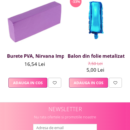
-33%
Burete PVA, Nirvana Impex, 1 buc, mov
Balon din folie metalizata A
16,54 Lei
7,50 Lei
5,00 Lei
ADAUGA IN COS
ADAUGA IN COS
NEWSLETTER
Nu rata ofertele si promotiile noastre