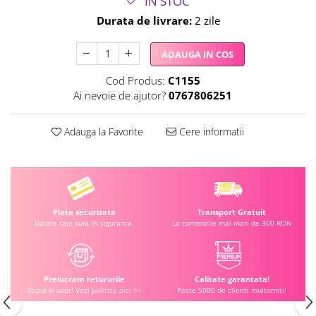
IN STOC
Durata de livrare:
2 zile
ADAUGA IN COS
Cod Produs:
C1155
Ai nevoie de ajutor?
0767806251
Adauga la Favorite
Cere informatii
Plata securizata
Transport Gratuit
Datele tale sunt in siguranta.
La comenzile mai mari de 300 RON
Prelucram retururile
Calitate garantata!
Rapid si usor! Vezi politica aici <<
Peste 5000 de clienti multumiti!