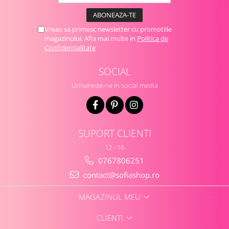
Vreau sa primesc newsletter cu promotiile
magazinului. Afla mai multe in
Politica de
Confidentialitate
SOCIAL
Urmareste-ne in social media
SUPORT CLIENTI
12 - 16
0767806251
contact@sofiashop.ro
MAGAZINUL MEU
CLIENTI