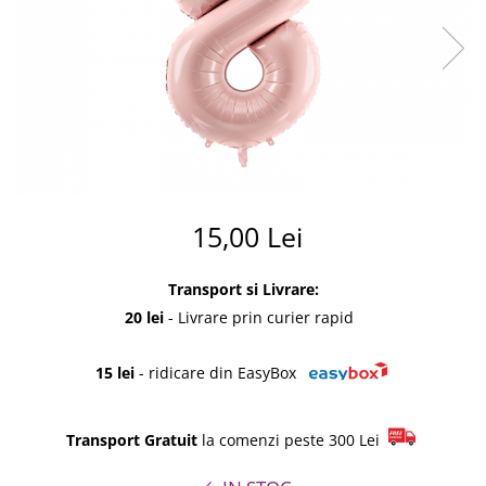
Summer party
Baloane metalice
Unicorni si Curcubee
Baloane retro
Baloane litere
Baloane personalizate
Kituri baloane
15,00 Lei
Transport si Livrare:
20 lei
- Livrare prin curier rapid
15 lei
- ridicare din EasyBox
Transport Gratuit
la comenzi peste 300 Lei