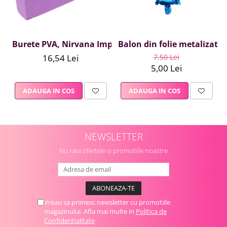
Burete PVA, Nirvana Impex, 1 buc, mov
Balon din folie metalizata A
16,54 Lei
7,50 Lei
5,00 Lei
ADAUGA IN COS
ADAUGA IN COS
NEWSLETTER
Nu rata ofertele si promotiile noastre
Vreau sa primesc newsletter cu promotiile
magazinului. Afla mai multe in
Politica de
Confidentialitate