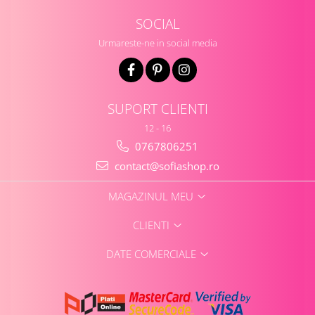
SOCIAL
Urmareste-ne in social media
SUPORT CLIENTI
12 - 16
0767806251
contact@sofiashop.ro
MAGAZINUL MEU
CLIENTI
DATE COMERCIALE