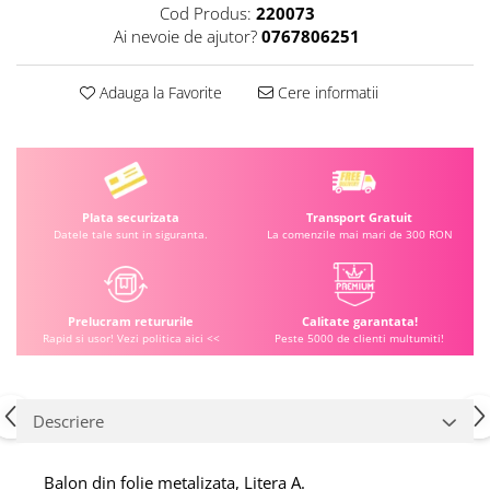
Cod Produs:
220073
Ai nevoie de ajutor?
0767806251
Adauga la Favorite
Cere informatii
Plata securizata
Transport Gratuit
Datele tale sunt in siguranta.
La comenzile mai mari de 300 RON
Prelucram retururile
Calitate garantata!
Rapid si usor! Vezi politica aici <<
Peste 5000 de clienti multumiti!
Descriere
Balon din folie metalizata, Litera A.