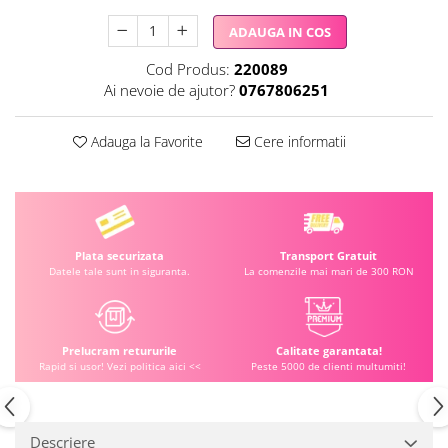
ADAUGA IN COS
Cod Produs:
220089
Ai nevoie de ajutor?
0767806251
Adauga la Favorite
Cere informatii
Plata securizata
Transport Gratuit
Datele tale sunt in siguranta.
La comenzile mai mari de 300 RON
Prelucram retururile
Calitate garantata!
Rapid si usor! Vezi politica aici <<
Peste 5000 de clienti multumiti!
Descriere