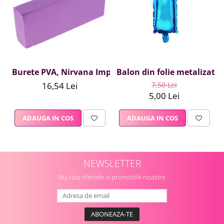
Burete PVA, Nirvana Impex, 1 buc, mov
Balon din folie metalizata A
16,54 Lei
7,50 Lei
5,00 Lei
ADAUGA IN COS
ADAUGA IN COS
NEWSLETTER
Nu rata ofertele si promotiile noastre