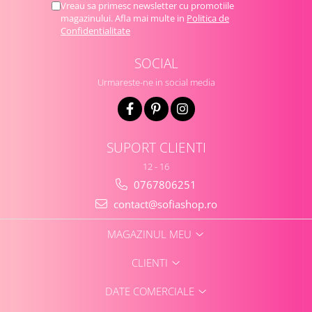
Vreau sa primesc newsletter cu promotiile
magazinului. Afla mai multe in
Politica de
Confidentialitate
SOCIAL
Urmareste-ne in social media
SUPORT CLIENTI
12 - 16
0767806251
contact@sofiashop.ro
MAGAZINUL MEU
CLIENTI
DATE COMERCIALE