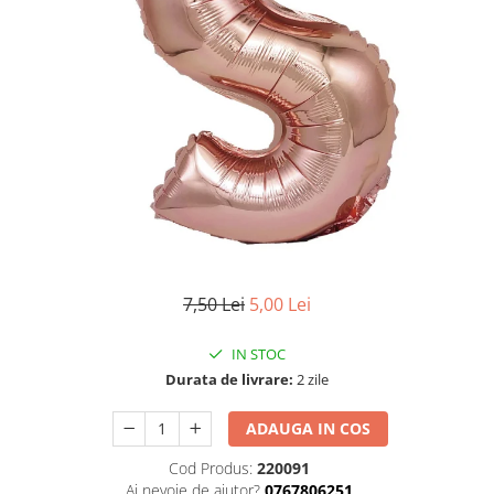
Summer party
Baloane metalice
Unicorni si Curcubee
Baloane retro
Baloane litere
Baloane personalizate
Kituri baloane
7,50 Lei
5,00 Lei
IN STOC
Durata de livrare:
2 zile
ADAUGA IN COS
Cod Produs:
220091
Ai nevoie de ajutor?
0767806251