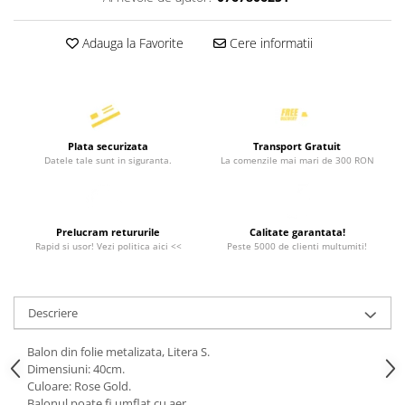
Adauga la Favorite
Cere informatii
Plata securizata
Transport Gratuit
Datele tale sunt in siguranta.
La comenzile mai mari de 300 RON
Prelucram retururile
Calitate garantata!
Rapid si usor! Vezi politica aici <<
Peste 5000 de clienti multumiti!
Descriere
Balon din folie metalizata, Litera S.
Dimensiuni: 40cm.
Culoare: Rose Gold.
Balonul poate fi umflat cu aer.