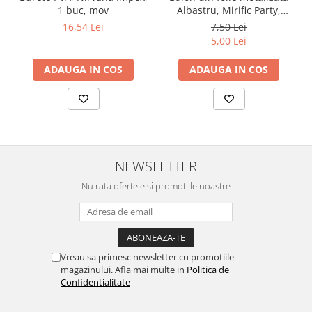
1 buc, mov
Albastru, Mirific Party,
Litera I, 40 cm
16,54 Lei
7,50 Lei
5,00 Lei
ADAUGA IN COS
ADAUGA IN COS
NEWSLETTER
Nu rata ofertele si promotiile noastre
Vreau sa primesc newsletter cu promotiile
magazinului. Afla mai multe in
Politica de
Confidentialitate