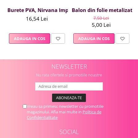
Burete PVA, Nirvana Impex, 1 buc, mov
Balon din folie metalizata A
16,54 Lei
7,50 Lei
5,00 Lei
ADAUGA IN COS
ADAUGA IN COS
NEWSLETTER
Nu rata ofertele si promotiile noastre
Vreau sa primesc newsletter cu promotiile
magazinului. Afla mai multe in
Politica de
Confidentialitate
SOCIAL