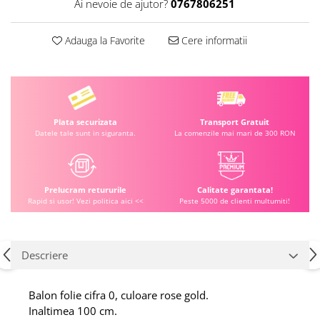
Ai nevoie de ajutor?
0767806251
Adauga la Favorite
Cere informatii
Plata securizata
Transport Gratuit
Datele tale sunt in siguranta.
La comenzile mai mari de 300 RON
Prelucram retururile
Calitate garantata!
Rapid si usor! Vezi politica aici <<
Peste 5000 de clienti multumiti!
Descriere
Balon folie cifra 0, culoare rose gold.
Inaltimea 100 cm.