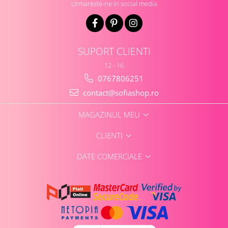
Urmareste-ne in social media
SUPORT CLIENTI
12 - 16
0767806251
contact@sofiashop.ro
MAGAZINUL MEU
CLIENTI
DATE COMERCIALE