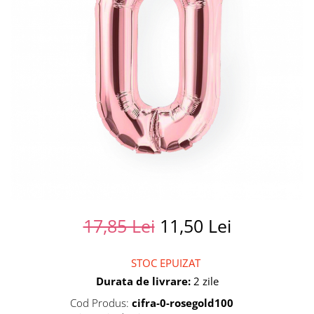
Summer party
Baloane metalice
Unicorni si Curcubee
Baloane retro
Baloane litere
Baloane personalizate
Kituri baloane
17,85 Lei
11,50 Lei
STOC EPUIZAT
Durata de livrare:
2 zile
Cod Produs:
cifra-0-rosegold100