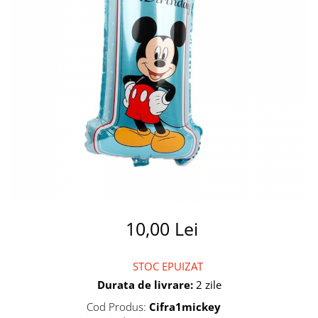
Summer party
Baloane metalice
Unicorni si Curcubee
Baloane retro
Baloane litere
Baloane personalizate
Kituri baloane
10,00 Lei
STOC EPUIZAT
Durata de livrare:
2 zile
Cod Produs:
Cifra1mickey