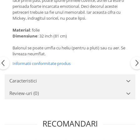
face primii pasi, poate spune primele cuvinte, asrfel ca este o
perioada foarte incarcata emotional. Deci decorul acestei
petreceri trebuie sa fie unul memorabil. Iar aceasta cifra cu
Mickey, indragitul soricel, nu poate lipsi.
Material
: folie
Dimensiune
: 32 inch (81 cm)
Balonul se poate umfla cu heliu (pentru a pluti) sau cu aer. Se
livreaza neumflat.
Informatii conformitate produs
Caracteristici
Review-uri
(0)
RECOMANDARI