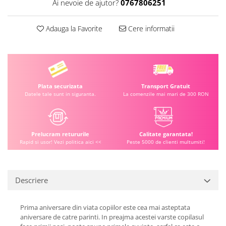
Ai nevoie de ajutor?
0767806251
Adauga la Favorite
Cere informatii
Plata securizata
Transport Gratuit
Datele tale sunt in siguranta.
La comenzile mai mari de 300 RON
Prelucram retururile
Calitate garantata!
Rapid si usor! Vezi politica aici <<
Peste 5000 de clienti multumiti!
Descriere
Prima aniversare din viata copiilor este cea mai asteptata
aniversare de catre parinti. In preajma acestei varste copilasul