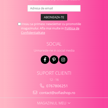
Vreau sa primesc newsletter cu promotiile
magazinului. Afla mai multe in
Politica de
Confidentialitate
SOCIAL
Urmareste-ne in social media
SUPORT CLIENTI
12 - 16
0767806251
contact@sofiashop.ro
MAGAZINUL MEU