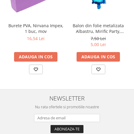
Burete PVA, Nirvana Impex,
Balon din folie metalizata
1 buc, mov
Albastru, Mirific Party,
Litera I, 40 cm
16,54 Lei
7,50 Lei
5,00 Lei
ADAUGA IN COS
ADAUGA IN COS
NEWSLETTER
Nu rata ofertele si promotiile noastre