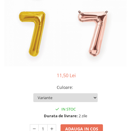
Summer party
Baloane metalice
Unicorni si Curcubee
Baloane retro
Baloane litere
Baloane personalizate
Kituri baloane
11,50 Lei
Culoare
:
IN STOC
Durata de livrare:
2 zile
ADAUGA IN COS