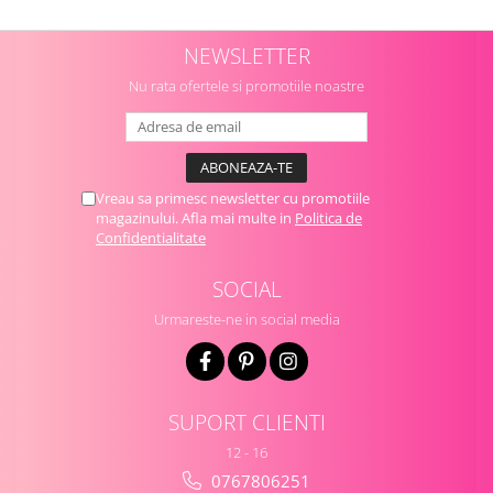
NEWSLETTER
Nu rata ofertele si promotiile noastre
Vreau sa primesc newsletter cu promotiile
magazinului. Afla mai multe in
Politica de
Confidentialitate
SOCIAL
Urmareste-ne in social media
SUPORT CLIENTI
12 - 16
0767806251