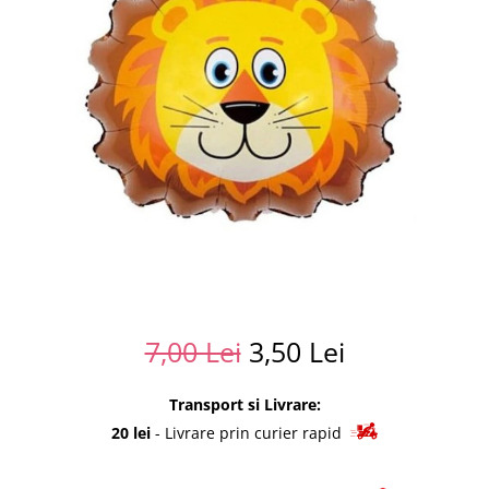
Summer party
Baloane metalice
Unicorni si Curcubee
Baloane retro
Baloane litere
Baloane personalizate
Kituri baloane
7,00 Lei
3,50 Lei
Transport si Livrare:
20 lei
- Livrare prin curier rapid