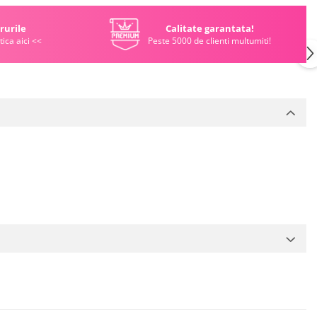
rurile
Calitate garantata!
tica aici <<
Peste 5000 de clienti multumiti!