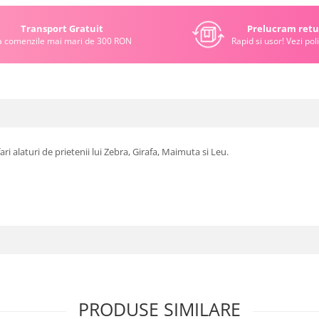
Transport Gratuit
Prelucram retu
a comenzile mai mari de 300 RON
Rapid si usor! Vezi poli
ari alaturi de prietenii lui Zebra, Girafa, Maimuta si Leu.
PRODUSE SIMILARE