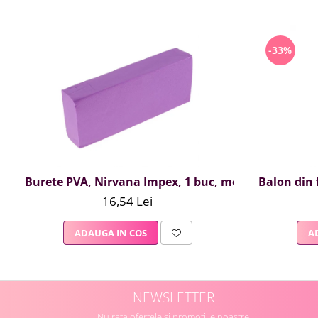
-33%
Burete PVA, Nirvana Impex, 1 buc, mov
Balon din f
16,54 Lei
ADAUGA IN COS
A
NEWSLETTER
Nu rata ofertele si promotiile noastre