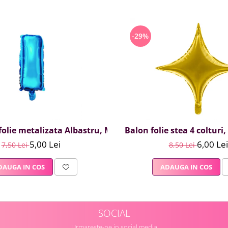
-29%
olie metalizata Albastru, Mirific Party, Litera I, 40 cm
Balon folie stea 4 colturi
5,00 Lei
6,00 Lei
7,50 Lei
8,50 Lei
DAUGA IN COS
ADAUGA IN COS
SOCIAL
Urmareste-ne in social media