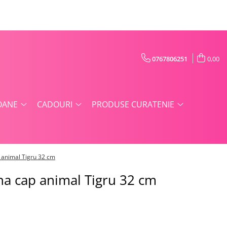
0767806251
0,00
OANE
CADOURI
PRODUSE CURATENIE
p animal Tigru 32 cm
ina cap animal Tigru 32 cm