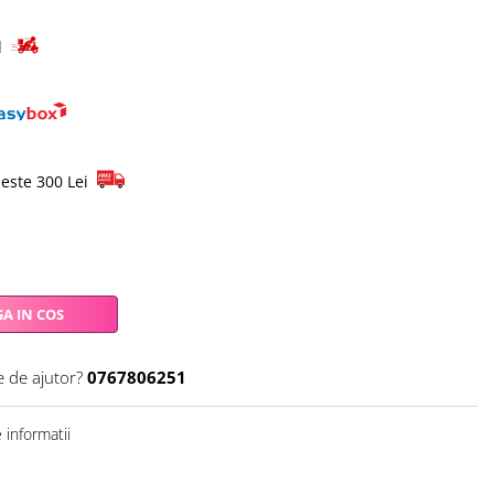
id
este 300 Lei
A IN COS
e de ajutor?
0767806251
informatii