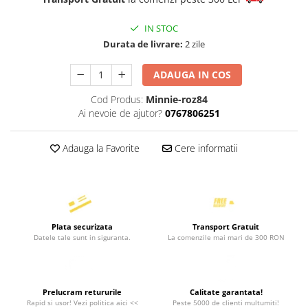
IN STOC
Durata de livrare:
2 zile
ADAUGA IN COS
Cod Produs:
Minnie-roz84
Ai nevoie de ajutor?
0767806251
Adauga la Favorite
Cere informatii
Plata securizata
Transport Gratuit
Datele tale sunt in siguranta.
La comenzile mai mari de 300 RON
Prelucram retururile
Calitate garantata!
Rapid si usor! Vezi politica aici <<
Peste 5000 de clienti multumiti!