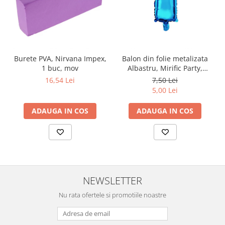
Burete PVA, Nirvana Impex,
Balon din folie metalizata
1 buc, mov
Albastru, Mirific Party,
Litera I, 40 cm
16,54 Lei
7,50 Lei
5,00 Lei
ADAUGA IN COS
ADAUGA IN COS
NEWSLETTER
Nu rata ofertele si promotiile noastre