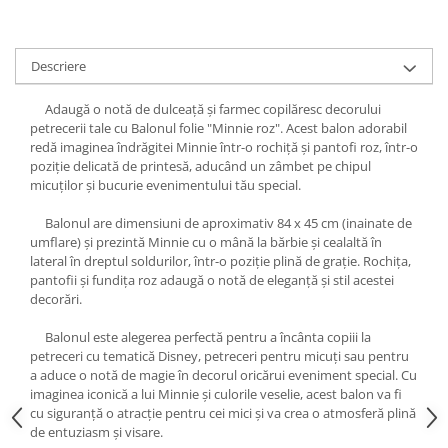
Descriere
Adaugă o notă de dulceață și farmec copilăresc decorului
petrecerii tale cu Balonul folie "Minnie roz". Acest balon adorabil
redă imaginea îndrăgitei Minnie într-o rochiță și pantofi roz, într-o
poziție delicată de printesă, aducând un zâmbet pe chipul
micuților și bucurie evenimentului tău special.
Balonul are dimensiuni de aproximativ 84 x 45 cm (inainate de
umflare) și prezintă Minnie cu o mână la bărbie și cealaltă în
lateral în dreptul soldurilor, într-o poziție plină de grație. Rochița,
pantofii și fundița roz adaugă o notă de eleganță și stil acestei
decorări.
Balonul este alegerea perfectă pentru a încânta copiii la
petreceri cu tematică Disney, petreceri pentru micuți sau pentru
a aduce o notă de magie în decorul oricărui eveniment special. Cu
imaginea iconică a lui Minnie și culorile veselie, acest balon va fi
cu siguranță o atracție pentru cei mici și va crea o atmosferă plină
de entuziasm și visare.