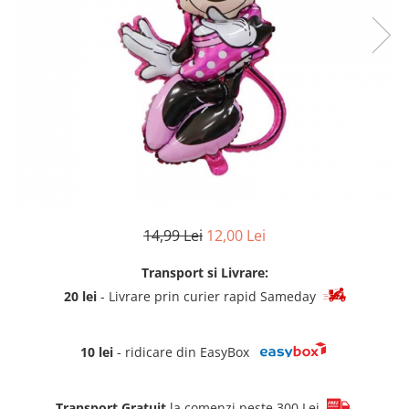
Summer party
Baloane metalice
Unicorni si Curcubee
Baloane retro
Baloane litere
Baloane personalizate
Kituri baloane
14,99 Lei
12,00 Lei
Transport si Livrare:
20 lei
- Livrare prin curier rapid Sameday
10 lei
- ridicare din EasyBox
Transport Gratuit
la comenzi peste 300 Lei