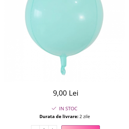
Summer party
Baloane metalice
Unicorni si Curcubee
Baloane retro
Baloane litere
Baloane personalizate
Kituri baloane
9,00 Lei
IN STOC
Durata de livrare:
2 zile