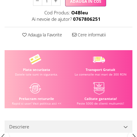
ADAUGA IN COS
Cod Produs:
O4Bleu
Ai nevoie de ajutor?
0767806251
Adauga la Favorite
Cere informatii
Plata securizata
Transport Gratuit
Datele tale sunt in siguranta.
La comenzile mai mari de 300 RON
Prelucram retururile
Calitate garantata!
Rapid si usor! Vezi politica aici <<
Peste 5000 de clienti multumiti!
Descriere