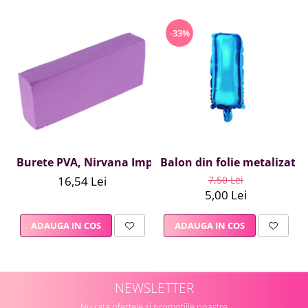
-33%
Burete PVA, Nirvana Impex, 1 buc, mov
Balon din folie metalizata A
16,54 Lei
7,50 Lei
5,00 Lei
ADAUGA IN COS
ADAUGA IN COS
NEWSLETTER
Nu rata ofertele si promotiile noastre