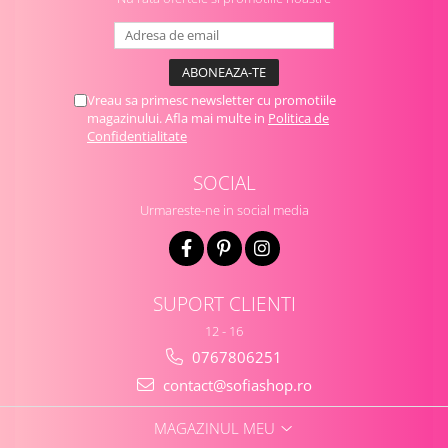
Vreau sa primesc newsletter cu promotiile
magazinului. Afla mai multe in
Politica de
Confidentialitate
SOCIAL
Urmareste-ne in social media
SUPORT CLIENTI
12 - 16
0767806251
contact@sofiashop.ro
MAGAZINUL MEU