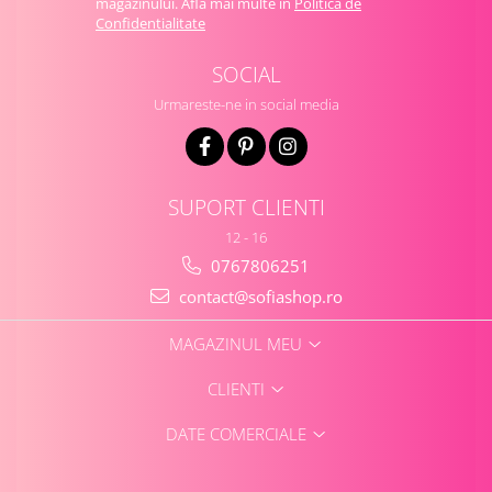
magazinului. Afla mai multe in
Politica de
Confidentialitate
SOCIAL
Urmareste-ne in social media
SUPORT CLIENTI
12 - 16
0767806251
contact@sofiashop.ro
MAGAZINUL MEU
CLIENTI
DATE COMERCIALE