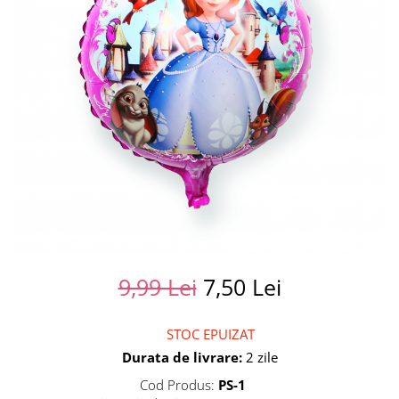
Summer party
Baloane metalice
Unicorni si Curcubee
Baloane retro
Baloane litere
Baloane personalizate
Kituri baloane
9,99 Lei
7,50 Lei
STOC EPUIZAT
Durata de livrare:
2 zile
Cod Produs:
PS-1