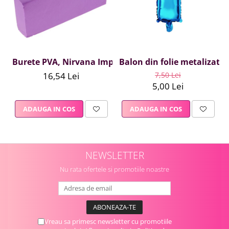
Burete PVA, Nirvana Impex, 1 buc, mov
Balon din folie metalizata A
16,54 Lei
7,50 Lei
5,00 Lei
ADAUGA IN COS
ADAUGA IN COS
NEWSLETTER
Nu rata ofertele si promotiile noastre
Vreau sa primesc newsletter cu promotiile