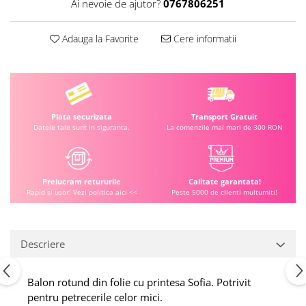
Ai nevoie de ajutor?
0767806251
Adauga la Favorite
Cere informatii
Plata securizata
Transport Gratuit
Datele tale sunt in siguranta.
La comenzile mai mari de 300 RON
Prelucram retururile
Calitate garantata!
Rapid si usor! Vezi politica aici <<
Peste 5000 de clienti multumiti!
Descriere
Balon rotund din folie cu printesa Sofia. Potrivit
pentru petrecerile celor mici.