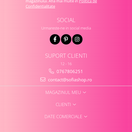
magazinului. Afla mai multe in
Politica de
Confidentialitate
SOCIAL
Urmareste-ne in social media
SUPORT CLIENTI
12 - 16
0767806251
contact@sofiashop.ro
MAGAZINUL MEU
CLIENTI
DATE COMERCIALE