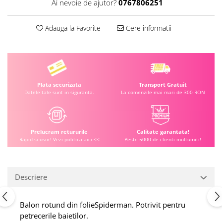
Ai nevoie de ajutor?
0767806251
Adauga la Favorite
Cere informatii
Plata securizata
Transport Gratuit
Datele tale sunt in siguranta.
La comenzile mai mari de 300 RON
Prelucram retururile
Calitate garantata!
Rapid si usor! Vezi politica aici <<
Peste 5000 de clienti multumiti!
Descriere
Balon rotund din folieSpiderman. Potrivit pentru
petrecerile baietilor.