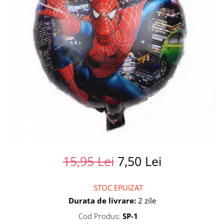
Summer party
Baloane metalice
Unicorni si Curcubee
Baloane retro
Baloane litere
Baloane personalizate
Kituri baloane
15,95 Lei
7,50 Lei
STOC EPUIZAT
Durata de livrare:
2 zile
Cod Produs:
SP-1