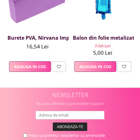
Burete PVA, Nirvana Impex, 1 buc, mov
Balon din folie metalizata A
16,54 Lei
7,50 Lei
5,00 Lei
ADAUGA IN COS
ADAUGA IN COS
NEWSLETTER
Nu rata ofertele si promotiile noastre
Vreau sa primesc newsletter cu promotiile