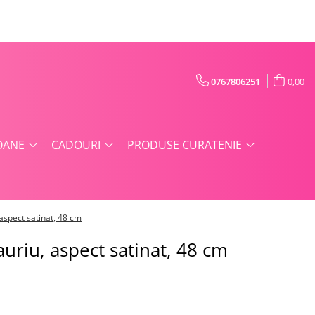
0767806251
0,00
OANE
CADOURI
PRODUSE CURATENIE
 aspect satinat, 48 cm
auriu, aspect satinat, 48 cm