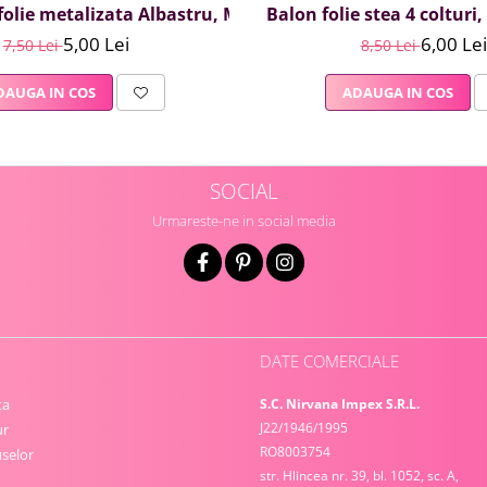
olie metalizata Albastru, Mirific Party, Litera I, 40 cm
Balon folie stea 4 colturi
5,00 Lei
6,00 Lei
7,50 Lei
8,50 Lei
DAUGA IN COS
ADAUGA IN COS
SOCIAL
Urmareste-ne in social media
DATE COMERCIALE
ta
S.C. Nirvana Impex S.R.L.
J22/1946/1995
ur
RO8003754
selor
str. Hlincea nr. 39, bl. 1052, sc. A,