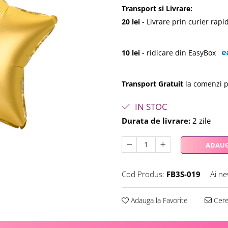
Transport si Livrare:
20 lei
- Livrare prin curier ra
10 lei
- ridicare din EasyBox
Transport Gratuit
la comenzi p
IN STOC
Durata de livrare:
2 zile
ADAUG
Cod Produs:
FB3S-019
Ai ne
Adauga la Favorite
Cere 