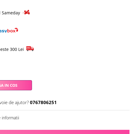
pid Sameday
este 300 Lei
A IN COS
voie de ajutor?
0767806251
informatii