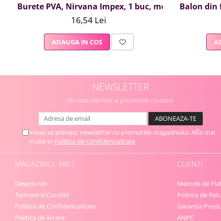
Burete PVA, Nirvana Impex, 1 buc, mov
Balon din f
16,54 Lei
ADAUGA IN COS
A
NEWSLETTER
Nu rata ofertele si promotiile noastre
Vreau sa primesc newsletter cu promotiile magazinului. Afla mai
multe in
Politica de Confidentialitate
MAGAZINUL MEU
CLIENTI
Despre noi
Metode de Pla
Termeni si Conditii
Politica de Ret
Politica de Confidentialitate
Garantia Produ
Politica de livrare
ANPC