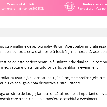
Transport Gratuit
Prelucram retu
a comenzile mai mari de 300 RON
Rapid si usor! Vezi poli
u, cu o înălțime de aproximativ 48 cm. Acest balon îmbrățișează n
. Ideal pentru a crea o atmosferă festivă și memorabilă, acest balo
t balon este perfect pentru a fi utilizat individual sau în combi
armec, capturând atenția tuturor participanților la eveniment.
at cu ușurință cu aer sau heliu, în funcție de preferințele tale. F
 auriu va adăuga o notă distinctivă și strălucitoare.
 un strop de lux și glamour oricărui moment important din viața ta
osebit care a contribuit la atmosfera deosebită a evenimentului.