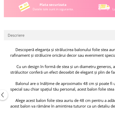
Plata securizata
Datele tale sunt in siguranta.
L
Descriere
Descoperă eleganța și strălucirea balonului folie stea auri
rafinament și strălucire oricărui decor sau eveniment special
Cu un design în formă de stea și un diametru generos, aces
strălucitor conferă un efect deosebit de elegant și plin de f
Balonul are o înălțime de aproximativ 48 cm și poate fi umfl
special sau chiar spațiul tău personal, acest balon folie stea
Alege acest balon folie stea auriu de 48 cm pentru a adăuga
acest balon va rămâne în amintirea tuturor ca un detaliu de