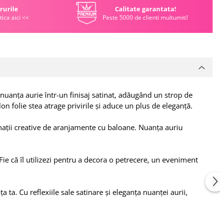
rurile
Calitate garantata!
tica aici <<
Peste 5000 de clienti multumiti!
uanța aurie într-un finisaj satinat, adăugând un strop de
n folie stea atrage privirile și aduce un plus de eleganță.
nații creative de aranjamente cu baloane. Nuanța auriu
ie că îl utilizezi pentru a decora o petrecere, un eveniment
. Cu reflexiile sale satinare și eleganța nuanței aurii,