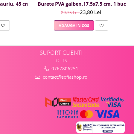
, auriu, 45 cm
Burete PVA galben,17.5x7.5 cm, 1 buc
23,80 Lei
29,75 Lei
ADAUGA IN COS
SUPORT CLIENTI
12 - 16
0767806251
contact@sofiashop.ro