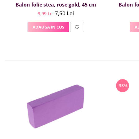
Balon folie stea, rose gold, 45 cm
Balon fo
7,50 Lei
9,99 Lei
ADAUGA IN COS
A
-33%