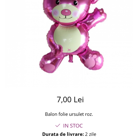
Summer party
Baloane metalice
Unicorni si Curcubee
Baloane retro
Baloane litere
Baloane personalizate
Kituri baloane
7,00 Lei
Balon folie ursulet roz.
IN STOC
Durata de livrare:
2 zile