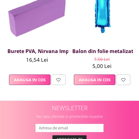
Burete PVA, Nirvana Impex, 1 buc, mov
Balon din folie metalizata A
16,54 Lei
7,50 Lei
5,00 Lei
ADAUGA IN COS
ADAUGA IN COS
NEWSLETTER
Nu rata ofertele si promotiile noastre