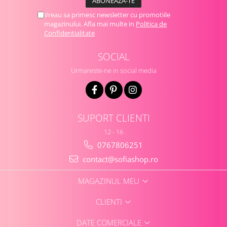
Vreau sa primesc newsletter cu promotiile
magazinului. Afla mai multe in
Politica de
Confidentialitate
SOCIAL
Urmareste-ne in social media
SUPORT CLIENTI
12 - 16
0767806251
contact@sofiashop.ro
MAGAZINUL MEU
CLIENTI
DATE COMERCIALE