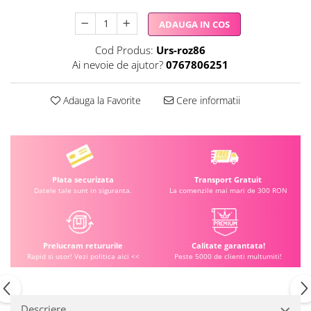
ADAUGA IN COS
Cod Produs:
Urs-roz86
Ai nevoie de ajutor?
0767806251
Adauga la Favorite
Cere informatii
Plata securizata
Transport Gratuit
Datele tale sunt in siguranta.
La comenzile mai mari de 300 RON
Prelucram retururile
Calitate garantata!
Rapid si usor! Vezi politica aici <<
Peste 5000 de clienti multumiti!
Descriere