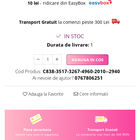
10 lei
- ridicare din EasyBox
Transport Gratuit
la comenzi peste 300 Lei
IN STOC
Durata de livrare:
1
ADAUGA IN COS
Cod Produs:
C838-3517-3267-4960-2010--2940
Ai nevoie de ajutor?
0767806251
Adauga la Favorite
Cere informatii
Plata securizata
Transport Gratuit
Datele tale sunt in siguranta.
La comenzile mai mari de 300 RON