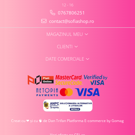
12 - 16
0767806251
contact@sofiashop.ro
MAGAZINUL MEU
CLIENTI
DATE COMERCIALE
Creat cu ❤ și cu 🧠 de Dan Trifan
Platforma E-commerce by Gomag
Vezi oferta pe CEL.ro