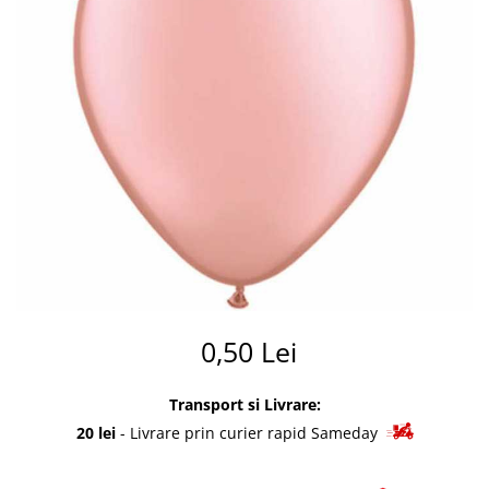
Summer party
Baloane metalice
Unicorni si Curcubee
Baloane retro
Baloane litere
Baloane personalizate
Kituri baloane
0,50 Lei
Transport si Livrare:
20 lei
- Livrare prin curier rapid Sameday