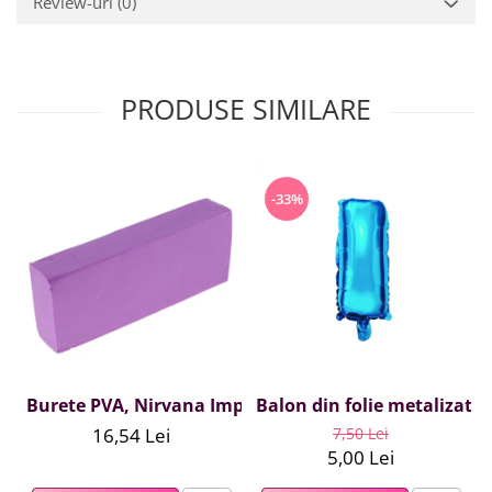
Review-uri
(0)
PRODUSE SIMILARE
-33%
Burete PVA, Nirvana Impex, 1 buc, mov
Balon din folie metalizata A
16,54 Lei
7,50 Lei
5,00 Lei