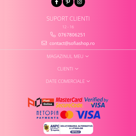
SUPORT CLIENTI
12 - 16
0767806251
contact@sofiashop.ro
MAGAZINUL MEU
CLIENTI
DATE COMERCIALE