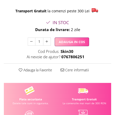
Transport Gratuit
la comenzi peste 300 Lei
IN STOC
Durata de livrare:
2 zile
ADAUGA IN COS
Cod Produs:
Skin30
Ai nevoie de ajutor?
0767806251
Adauga la Favorite
Cere informatii
Plata securizata
Transport Gratuit
Datele tale sunt in siguranta.
La comenzile mai mari de 300 RON