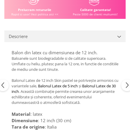
Prelucram retururile
Calitate garantata!
Rapid si usor! Vezi politica aici <<
Peste 5000 de clienti multumiti!
Descriere
Balon din latex cu dimensiunea de 12 inch.
Baloanele sunt biodegradabile si de calitate superioara.
Umflate cu heliu, plutesc pana la 12 ore, in functie de conditiile
de mediu unde sunt tinute.
Balonul Latex de 12 inch Skin pastel se potrivește armonios cu
variantele sale,
Balonul Latex de 5 inch
și
Balonul Latex de 30
inch
. Această combinație permite crearea unor aranjamente
echilibrate și coherente, oferind evenimentului
dumneavoastră o atmosferă sofisticată.
Material
: latex
Dimensiune
: 12 inch (30 cm)
Tara de origine
: Italia