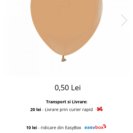
Summer party
Baloane metalice
Unicorni si Curcubee
Baloane retro
Baloane litere
Baloane personalizate
Kituri baloane
0,50 Lei
Transport si Livrare:
20 lei
- Livrare prin curier rapid
10 lei
- ridicare din EasyBox