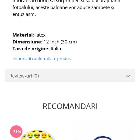
înfocat sau doriți să surprindeți și să bucurați fanii
fotbalului, aceste baloane vor aduce zâmbete și
entuziasm.
Material
: latex
Dimensiune
: 12 inch (30 cm)
Tara de origine
: Italia
Informatii conformitate produs
Review-uri
(0)
RECOMANDARI
-31%