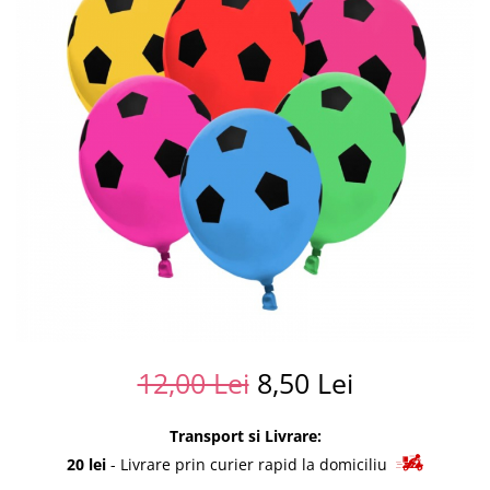
Summer party
Baloane metalice
Unicorni si Curcubee
Baloane retro
Baloane litere
Baloane personalizate
Kituri baloane
12,00 Lei
8,50 Lei
Transport si Livrare:
20 lei
- Livrare prin curier rapid la domiciliu