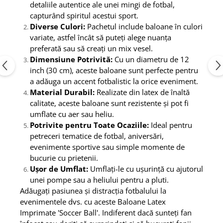
detaliile autentice ale unei mingi de fotbal,
capturând spiritul acestui sport.
Diverse Culori:
Pachetul include baloane în culori
variate, astfel încât să puteți alege nuanța
preferată sau să creați un mix vesel.
Dimensiune Potrivită:
Cu un diametru de 12
inch (30 cm), aceste baloane sunt perfecte pentru
a adăuga un accent fotbalistic la orice eveniment.
Material Durabil:
Realizate din latex de înaltă
calitate, aceste baloane sunt rezistente și pot fi
umflate cu aer sau heliu.
Potrivite pentru Toate Ocaziile:
Ideal pentru
petreceri tematice de fotbal, aniversări,
evenimente sportive sau simple momente de
bucurie cu prietenii.
Ușor de Umflat:
Umflați-le cu ușurință cu ajutorul
unei pompe sau a heliului pentru a pluti.
Adăugați pasiunea și distracția fotbalului la
evenimentele dvs. cu aceste Baloane Latex
Imprimate 'Soccer Ball'. Indiferent dacă sunteți fan