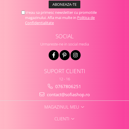
Vreau sa primesc newsletter cu promotiile
magazinului. Afla mai multe in
Politica de
Confidentialitate
SOCIAL
Urmareste-ne in social media
SUPORT CLIENTI
12 - 16
0767806251
contact@sofiashop.ro
MAGAZINUL MEU
CLIENTI