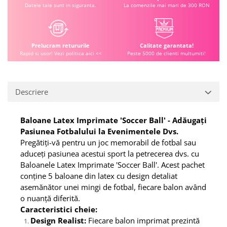
Datele tale sunt in siguranta.
La comenzile mai mari de 300 RON
Prelucram retururile
Calitate garantata!
Rapid si usor! Vezi politica aici <<
Peste 5000 de clienti multumiti!
Descriere
Baloane Latex Imprimate 'Soccer Ball' - Adăugați
Pasiunea Fotbalului la Evenimentele Dvs.
Pregătiți-vă pentru un joc memorabil de fotbal sau
aduceți pasiunea acestui sport la petrecerea dvs. cu
Baloanele Latex Imprimate 'Soccer Ball'. Acest pachet
conține 5 baloane din latex cu design detaliat
asemănător unei mingi de fotbal, fiecare balon având
o nuanță diferită.
Caracteristici cheie:
Design Realist:
Fiecare balon imprimat prezintă