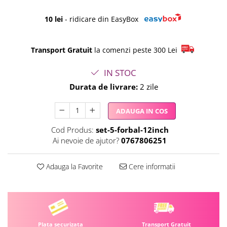
10 lei
- ridicare din EasyBox
Transport Gratuit
la comenzi peste 300 Lei
IN STOC
Durata de livrare:
2 zile
ADAUGA IN COS
Cod Produs:
set-5-forbal-12inch
Ai nevoie de ajutor?
0767806251
Adauga la Favorite
Cere informatii
Plata securizata
Transport Gratuit