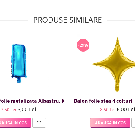
PRODUSE SIMILARE
-29%
olie metalizata Albastru, Mirific Party, Litera I, 40 cm
Balon folie stea 4 colturi
5,00 Lei
6,00 Lei
7,50 Lei
8,50 Lei
DAUGA IN COS
ADAUGA IN COS