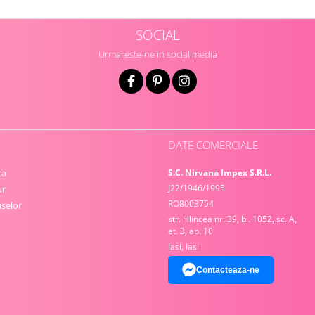
SOCIAL
Urmareste-ne in social media
DATE COMERCIALE
ta
S.C. Nirvana Impex S.R.L.
J22/1946/1995
ur
RO8003754
selor
str. Hlincea nr. 39, bl. 1052, sc. A,
et. 3, ap. 10
Iasi, Iasi
Contacteaza-ne