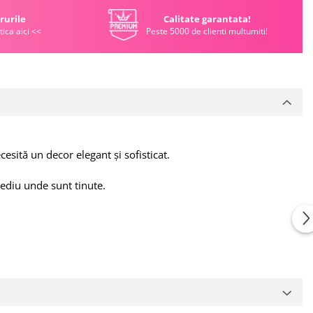
rurile
Calitate garantata!
tica aici <<
Peste 5000 de clienti multumiti!
esită un decor elegant și sofisticat.
mediu unde sunt tinute.