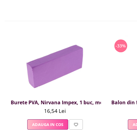
-33%
Burete PVA, Nirvana Impex, 1 buc, mov
Balon din f
16,54 Lei
ADAUGA IN COS
A