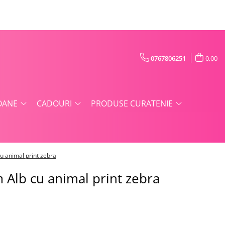
0767806251
0,00
OANE
CADOURI
PRODUSE CURATENIE
u animal print zebra
 Alb cu animal print zebra