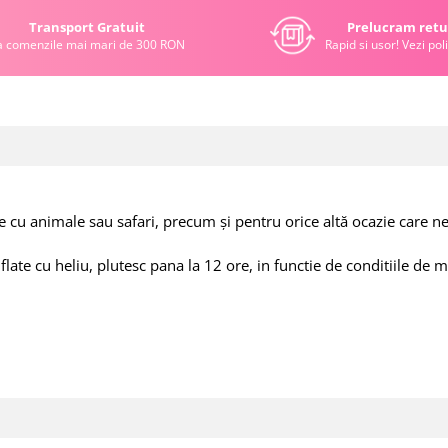
Transport Gratuit
Prelucram retu
a comenzile mai mari de 300 RON
Rapid si usor! Vezi poli
cu animale sau safari, precum și pentru orice altă ocazie care nec
late cu heliu, plutesc pana la 12 ore, in functie de conditiile de 