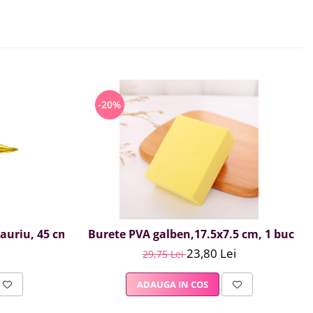
-20%
, auriu, 45 cm
Burete PVA galben,17.5x7.5 cm, 1 buc
23,80 Lei
29,75 Lei
ADAUGA IN COS