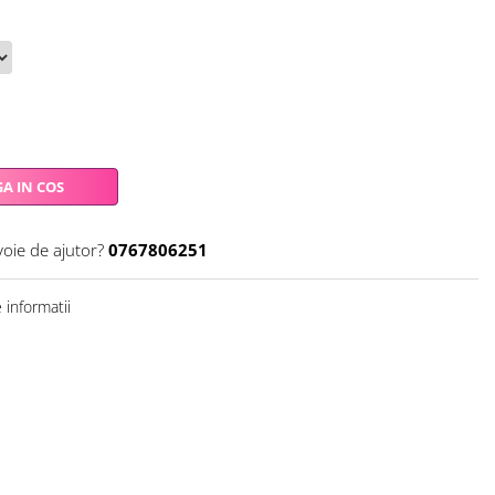
A IN COS
voie de ajutor?
0767806251
informatii