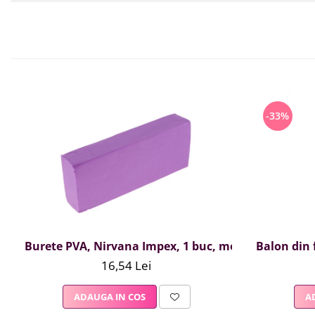
-33%
Burete PVA, Nirvana Impex, 1 buc, mov
Balon din f
16,54 Lei
ADAUGA IN COS
A