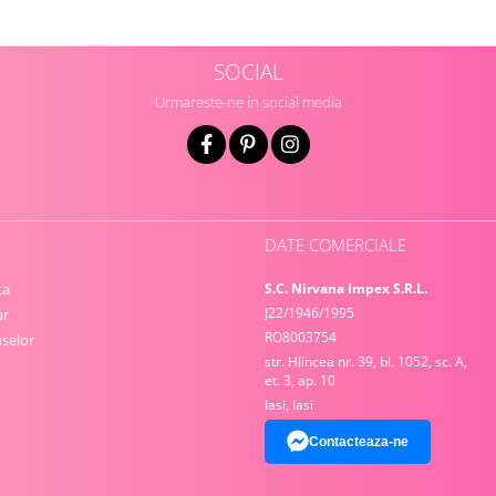
SOCIAL
Urmareste-ne in social media
DATE COMERCIALE
ta
S.C. Nirvana Impex S.R.L.
J22/1946/1995
ur
RO8003754
selor
str. Hlincea nr. 39, bl. 1052, sc. A,
et. 3, ap. 10
Iasi, Iasi
Contacteaza-ne