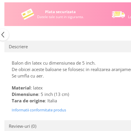
Plata securizata
Datele tale sunt in siguranta.
L
Descriere
Balon din latex cu dimensiunea de 5 inch.
De obicei aceste baloane se folosesc in realizarea aranjame
Se umfla cu aer.
Material
: latex
Dimensiune
: 5 inch (13 cm)
Tara de origine
: Italia
Informatii conformitate produs
Review-uri
(0)