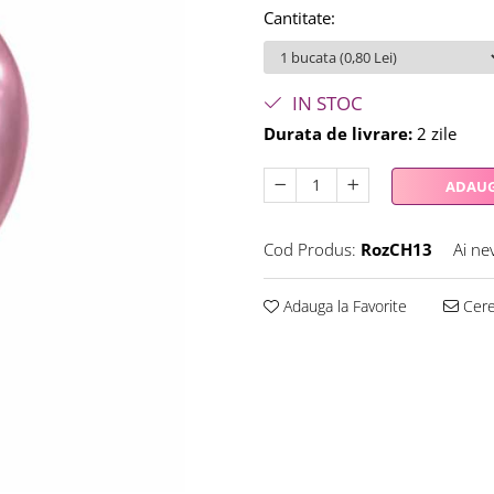
Cantitate
:
IN STOC
Durata de livrare:
2 zile
ADAUG
Cod Produs:
RozCH13
Ai ne
Adauga la Favorite
Cere 