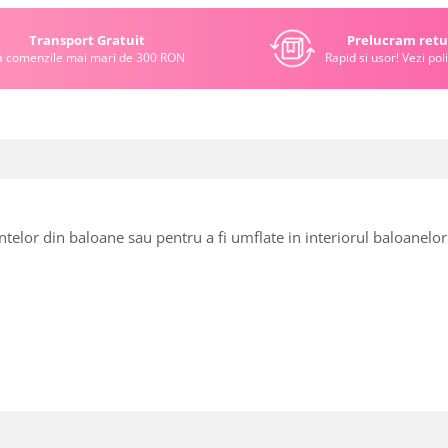
Transport Gratuit
Prelucram retu
a comenzile mai mari de 300 RON
Rapid si usor! Vezi poli
ntelor din baloane sau pentru a fi umflate in interiorul baloanelo