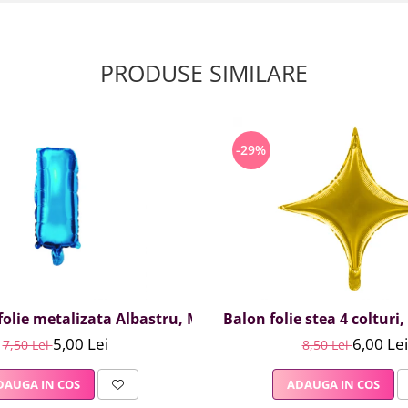
PRODUSE SIMILARE
-29%
olie metalizata Albastru, Mirific Party, Litera I, 40 cm
Balon folie stea 4 colturi
5,00 Lei
6,00 Lei
7,50 Lei
8,50 Lei
DAUGA IN COS
ADAUGA IN COS