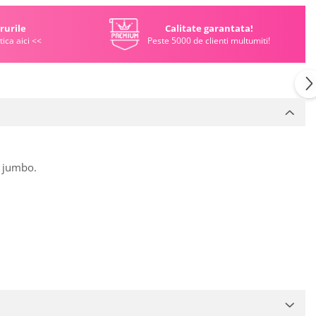
rurile
Calitate garantata!
tica aici <<
Peste 5000 de clienti multumiti!
r jumbo.