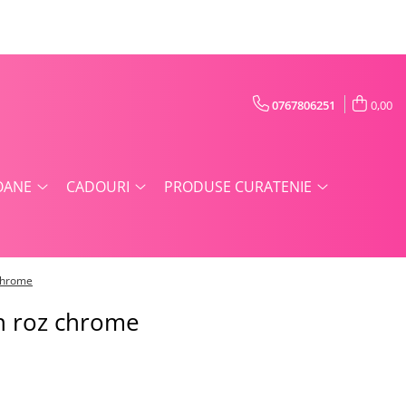
0767806251
0,00
OANE
CADOURI
PRODUSE CURATENIE
 chrome
ch roz chrome