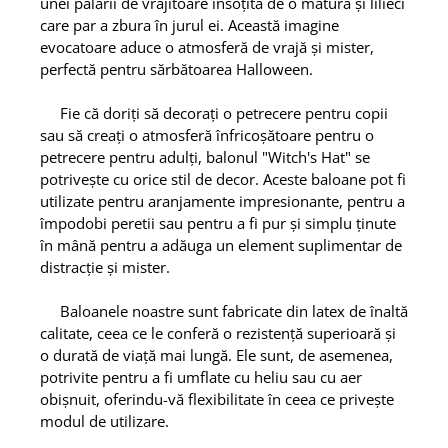
unei pălării de vrăjitoare însoțită de o mătură și lilieci
care par a zbura în jurul ei. Această imagine
evocatoare aduce o atmosferă de vrajă și mister,
perfectă pentru sărbătoarea Halloween.
Fie că doriți să decorați o petrecere pentru copii
sau să creați o atmosferă înfricoșătoare pentru o
petrecere pentru adulți, balonul "Witch's Hat" se
potrivește cu orice stil de decor. Aceste baloane pot fi
utilizate pentru aranjamente impresionante, pentru a
împodobi peretii sau pentru a fi pur și simplu ținute
în mână pentru a adăuga un element suplimentar de
distracție și mister.
Baloanele noastre sunt fabricate din latex de înaltă
calitate, ceea ce le conferă o rezistență superioară și
o durată de viață mai lungă. Ele sunt, de asemenea,
potrivite pentru a fi umflate cu heliu sau cu aer
obișnuit, oferindu-vă flexibilitate în ceea ce privește
modul de utilizare.