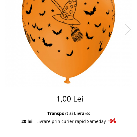
Summer party
Baloane metalice
Unicorni si Curcubee
Baloane retro
Baloane litere
Baloane personalizate
Kituri baloane
1,00 Lei
Transport si Livrare:
20 lei
- Livrare prin curier rapid Sameday