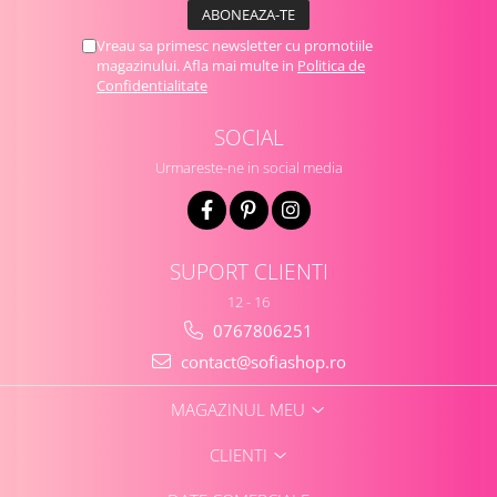
Vreau sa primesc newsletter cu promotiile
magazinului. Afla mai multe in
Politica de
Confidentialitate
SOCIAL
Urmareste-ne in social media
SUPORT CLIENTI
12 - 16
0767806251
contact@sofiashop.ro
MAGAZINUL MEU
CLIENTI