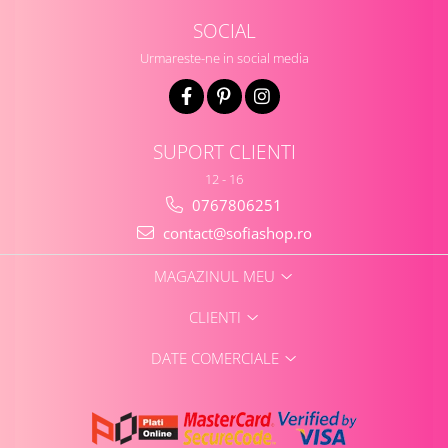
SOCIAL
Urmareste-ne in social media
SUPORT CLIENTI
12 - 16
0767806251
contact@sofiashop.ro
MAGAZINUL MEU
CLIENTI
DATE COMERCIALE