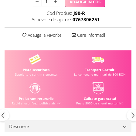
ADAUGA IN COS
Cod Produs:
J90-R
Ai nevoie de ajutor?
0767806251
Adauga la Favorite
Cere informatii
Plata securizata
Transport Gratuit
Datele tale sunt in siguranta.
La comenzile mai mari de 300 RON
Prelucram retururile
Calitate garantata!
Rapid si usor! Vezi politica aici <<
Peste 5000 de clienti multumiti!
Descriere