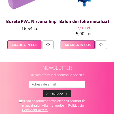
Burete PVA, Nirvana Impex, 1 buc, mov
Balon din folie metalizata A
16,54 Lei
7,50 Lei
5,00 Lei
ADAUGA IN COS
ADAUGA IN COS
NEWSLETTER
Nu rata ofertele si promotiile noastre
Vreau sa primesc newsletter cu promotiile
magazinului. Afla mai multe in
Politica de
Confidentialitate