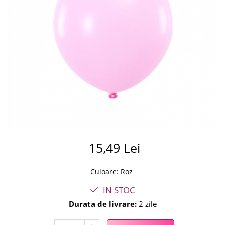
Summer party
Baloane metalice
Unicorni si Curcubee
Baloane retro
Baloane litere
Baloane personalizate
Kituri baloane
15,49 Lei
Culoare
:
Roz
IN STOC
Durata de livrare:
2 zile