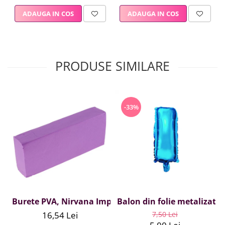
ADAUGA IN COS
ADAUGA IN COS
PRODUSE SIMILARE
-33%
Burete PVA, Nirvana Impex, 1 buc, mov
Balon din folie metalizata A
16,54 Lei
7,50 Lei