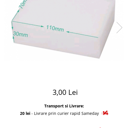
Summer party
Baloane metalice
Unicorni si Curcubee
Baloane retro
Baloane litere
Baloane personalizate
Kituri baloane
3,00 Lei
Transport si Livrare:
20 lei
- Livrare prin curier rapid Sameday