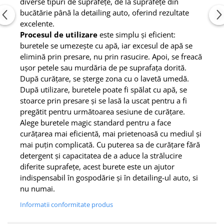
diverse tipuri de suprafețe, de la suprafețe din
bucătărie până la detailing auto, oferind rezultate
excelente.
Procesul de utilizare
este simplu și eficient:
buretele se umezește cu apă, iar excesul de apă se
elimină prin presare, nu prin rasucire. Apoi, se freacă
ușor petele sau murdăria de pe suprafața dorită.
După curățare, se șterge zona cu o lavetă umedă.
După utilizare, buretele poate fi spălat cu apă, se
stoarce prin presare și se lasă la uscat pentru a fi
pregătit pentru următoarea sesiune de curățare.
Alege buretele magic standard pentru a face
curățarea mai eficientă, mai prietenoasă cu mediul și
mai puțin complicată. Cu puterea sa de curățare fără
detergent și capacitatea de a aduce la strălucire
diferite suprafețe, acest burete este un ajutor
indispensabil în gospodărie și în detailing-ul auto, si
nu numai.
Informatii conformitate produs