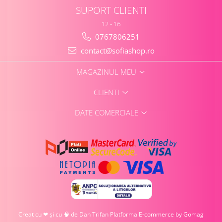
SUPORT CLIENTI
12 - 16
0767806251
contact@sofiashop.ro
MAGAZINUL MEU
CLIENTI
DATE COMERCIALE
Creat cu ❤ și cu 🧠 de Dan Trifan
Platforma E-commerce by Gomag