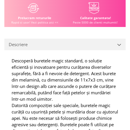
Prelucram retururile
Calitate garantata!
Rapid si usor! Vezi politica aici <<
Peste 5000 de clienti multumiti!
Descriere
Descoperă buretele magic standard, o soluție
eficientă și inovatoare pentru curățarea diverselor
suprafețe, fără a fi nevoie de detergent. Acest burete
din melamină, cu dimensiunile de 11x7x3 cm, vine
într-un design alb care ascunde o putere de curățare
remarcabilă, putând face față petelor și murdăriei
într-un mod uimitor.
Datorită compoziției sale speciale, buretele magic
curăță cu ușurință petele și murdăria doar cu ajutorul
apei. Nu este necesar să folosești produse chimice
agresive sau detergenți. Buretele poate fi utilizat pe