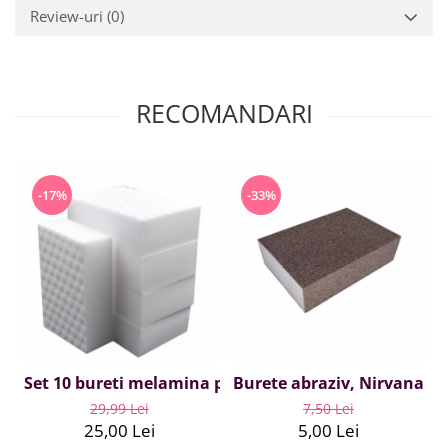
Review-uri
(0)
RECOMANDARI
-17%
-33%
Set 10 bureti melamina profesionali, Nirvana Impex, 
Burete abraziv, Nirvana Im
29,99 Lei
7,50 Lei
25,00 Lei
5,00 Lei