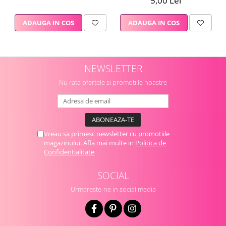
5,00 Lei
ADAUGA IN COS
ADAUGA IN COS
NEWSLETTER
Nu rata ofertele si promotiile noastre
Vreau sa primesc newsletter cu promotiile
magazinului. Afla mai multe in
Politica de
Confidentialitate
SOCIAL
Urmareste-ne in social media