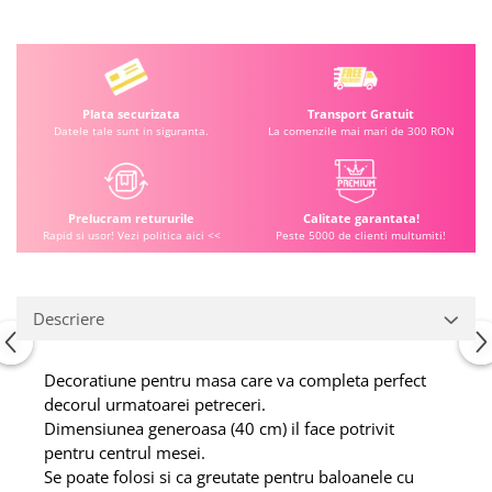
Plata securizata
Transport Gratuit
Datele tale sunt in siguranta.
La comenzile mai mari de 300 RON
Prelucram retururile
Calitate garantata!
Rapid si usor! Vezi politica aici <<
Peste 5000 de clienti multumiti!
Descriere
Decoratiune pentru masa care va completa perfect
decorul urmatoarei petreceri.
Dimensiunea generoasa (40 cm) il face potrivit
pentru centrul mesei.
Se poate folosi si ca greutate pentru baloanele cu