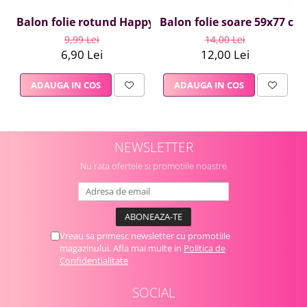
Balon folie rotund Happy Birthday Emoji, 45 cm
Balon folie soare 59x77 cm
9,99 Lei
14,00 Lei
6,90 Lei
12,00 Lei
ADAUGA IN COS
ADAUGA IN COS
NEWSLETTER
Nu rata ofertele si promotiile noastre
Vreau sa primesc newsletter cu promotiile
magazinului. Afla mai multe in
Politica de
Confidentialitate
SOCIAL