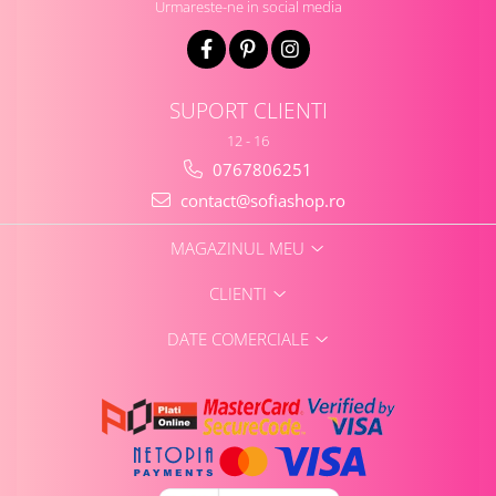
Urmareste-ne in social media
SUPORT CLIENTI
12 - 16
0767806251
contact@sofiashop.ro
MAGAZINUL MEU
CLIENTI
DATE COMERCIALE