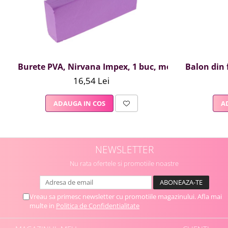
Burete PVA, Nirvana Impex, 1 buc, mov
Balon din f
16,54 Lei
ADAUGA IN COS
A
NEWSLETTER
Nu rata ofertele si promotiile noastre
Vreau sa primesc newsletter cu promotiile magazinului. Afla mai
multe in
Politica de Confidentialitate