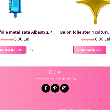
olie metalizata Albastru, Mirific Party, Litera I, 40 cm
Balon folie stea 4 colturi
5,00 Lei
6,00 Lei
7,50 Lei
8,50 Lei
DAUGA IN COS
ADAUGA IN COS
SOCIAL
Urmareste-ne in social media