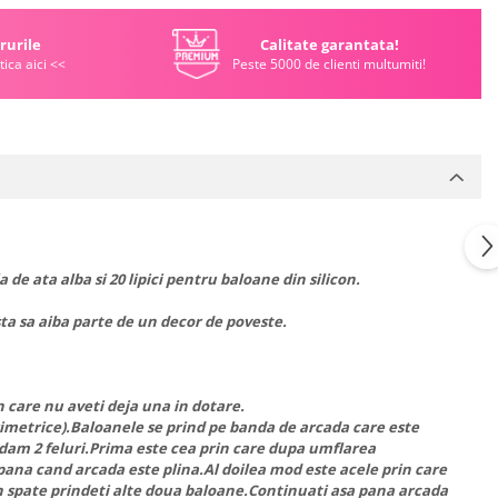
rurile
Calitate garantata!
tica aici <<
Peste 5000 de clienti multumiti!
de ata alba si 20 lipici pentru baloane din silicon.
asta sa aiba parte de un decor de poveste.
care nu aveti deja una in dotare.
imetrice).Baloanele se prind pe banda de arcada care este
ndam 2 feluri.Prima este cea prin care dupa umflarea
d pana cand arcada este plina.Al doilea mod este acele prin care
r in spate prindeti alte doua baloane.Continuati asa pana arcada