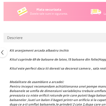
Plata securizata
Datele tale sunt in siguranta.
L
Descriere
Kit aranjament arcada albastru inchis
Kitul cuprinde 69 de baloane de latex,15 baloane din folie(Happy 
Kitul este perfect daca iti doresti sa decorezi camera , sala res
Modalitate de asamblare a arcadei:
Pentru inceput recomandam achizitionarea unei pompe manuale 
Baloanele se umfla de dimensiuni variabile(nu trebuie umflate
prevazuta cu niste orificii rotunde prin care puteti baga balo
baloanelor ,luati un balon il bagati printr-un orificiu si la ca
dupa ce a-ti umflat baloanele,le prindeti 2 cate 2,dupa care un