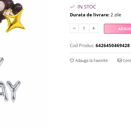
IN STOC
Durata de livrare:
2 zile
ADAUG
Cod Produs:
6426450469428
Adauga la Favorite
Cere 