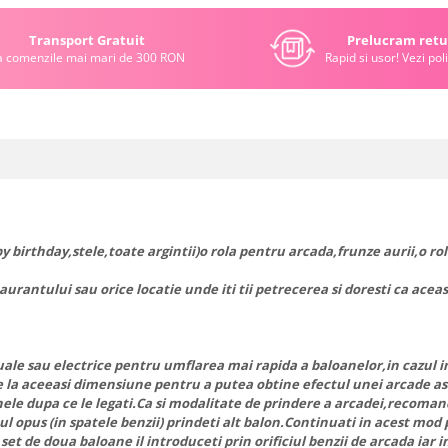
Transport Gratuit
Prelucram retu
a comenzile mai mari de 300 RON
Rapid si usor! Vezi poli
birthday,stele,toate argintii)o rola pentru arcada,frunze aurii,o rola 
taurantului sau orice locatie unde iti tii petrecerea si doresti ca ace
sau electrice pentru umflarea mai rapida a baloanelor,in cazul in 
 la aceeasi dimensiune pentru a putea obtine efectul unei arcade as
anele dupa ce le legati.Ca si modalitate de prindere a arcadei,recoma
patul opus (in spatele benzii) prindeti alt balon.Continuati in acest mo
 set de doua baloane il introduceti prin orificiul benzii de arcada ia