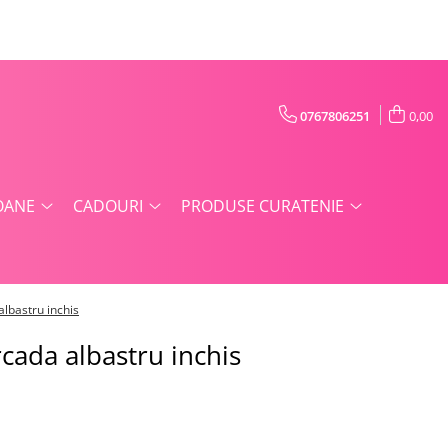
0767806251
0,00
OANE
CADOURI
PRODUSE CURATENIE
albastru inchis
cada albastru inchis