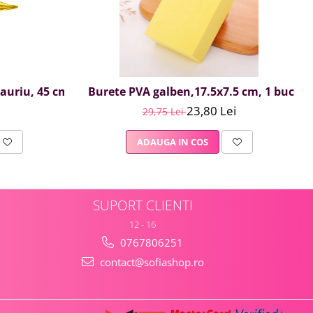
, auriu, 45 cm
Burete PVA galben,17.5x7.5 cm, 1 buc
23,80 Lei
29,75 Lei
ADAUGA IN COS
SUPORT CLIENTI
12 - 16
0767806251
contact@sofiashop.ro