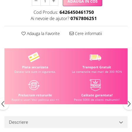
ADAUGA IN COS
Cod Produs:
6426450461750
Ai nevoie de ajutor?
0767806251
Adauga la Favorite
Cere informatii
Plata securizata
Transport Gratuit
Datele tale sunt in siguranta.
La comenzile mai mari de 300 RON
Prelucram retururile
Calitate garantata!
Rapid si usor! Vezi politica aici <<
Peste 5000 de clienti multumiti!
Descriere