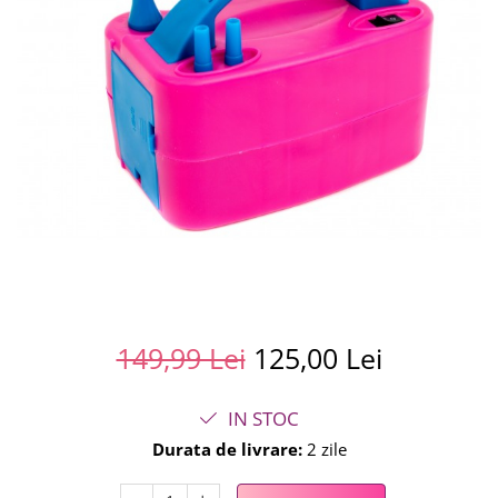
Summer party
Baloane metalice
Unicorni si Curcubee
Baloane retro
Baloane litere
Baloane personalizate
Kituri baloane
149,99 Lei
125,00 Lei
IN STOC
Durata de livrare:
2 zile