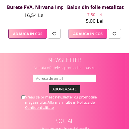
Burete PVA, Nirvana Impex, 1 buc, mov
Balon din folie metalizata A
16,54 Lei
7,50 Lei
5,00 Lei
ADAUGA IN COS
ADAUGA IN COS
NEWSLETTER
Nu rata ofertele si promotiile noastre
Vreau sa primesc newsletter cu promotiile
magazinului. Afla mai multe in
Politica de
Confidentialitate
SOCIAL
Urmareste-ne in social media