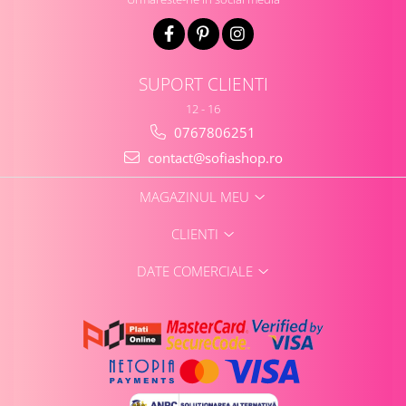
SUPORT CLIENTI
12 - 16
0767806251
contact@sofiashop.ro
MAGAZINUL MEU
CLIENTI
DATE COMERCIALE