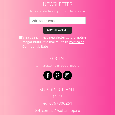
NEWSLETTER
Nu rata ofertele si promotiile noastre
Vreau sa primesc newsletter cu promotiile
magazinului. Afla mai multe in
Politica de
Confidentialitate
SOCIAL
Urmareste-ne in social media
SUPORT CLIENTI
12 - 16
0767806251
contact@sofiashop.ro