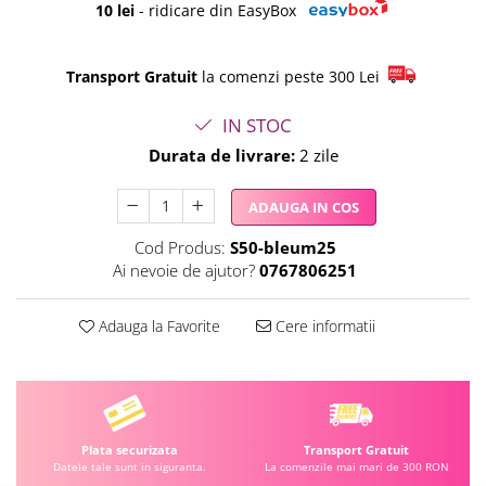
10 lei
- ridicare din EasyBox
Transport Gratuit
la comenzi peste 300 Lei
IN STOC
Durata de livrare:
2 zile
ADAUGA IN COS
Cod Produs:
S50-bleum25
Ai nevoie de ajutor?
0767806251
Adauga la Favorite
Cere informatii
Plata securizata
Transport Gratuit
Datele tale sunt in siguranta.
La comenzile mai mari de 300 RON