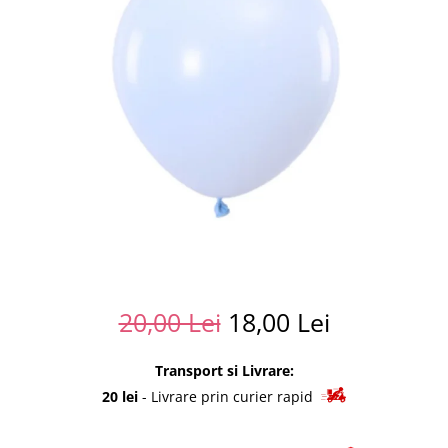
Summer party
Baloane metalice
Unicorni si Curcubee
Baloane retro
Baloane litere
Baloane personalizate
Kituri baloane
20,00 Lei
18,00 Lei
Transport si Livrare:
20 lei
- Livrare prin curier rapid