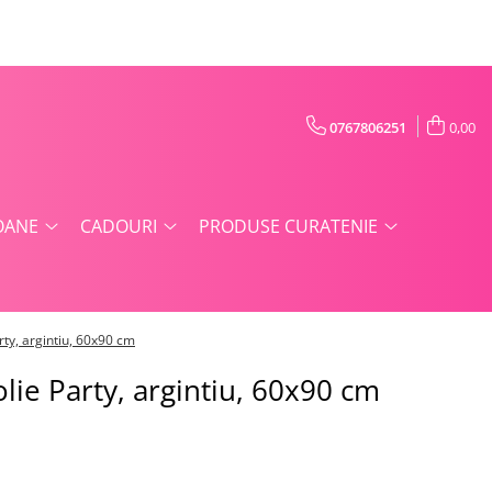
0767806251
0,00
OANE
CADOURI
PRODUSE CURATENIE
arty, argintiu, 60x90 cm
olie Party, argintiu, 60x90 cm