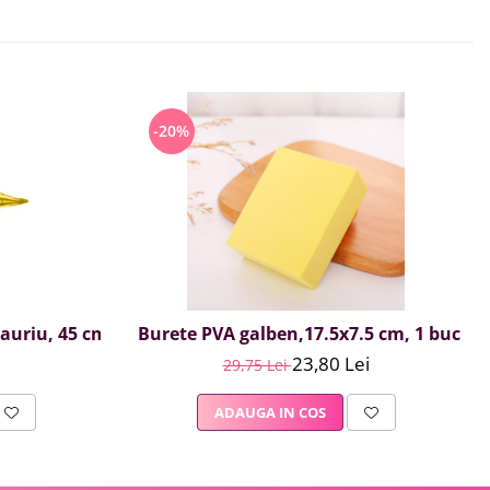
-20%
, auriu, 45 cm
Burete PVA galben,17.5x7.5 cm, 1 buc
23,80 Lei
29,75 Lei
ADAUGA IN COS