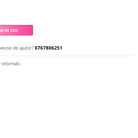
A IN COS
nevoie de ajutor?
0767806251
informatii