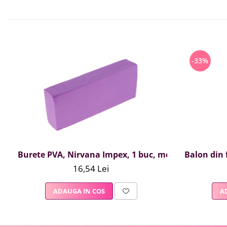
-33%
Burete PVA, Nirvana Impex, 1 buc, mov
Balon din f
16,54 Lei
ADAUGA IN COS
A