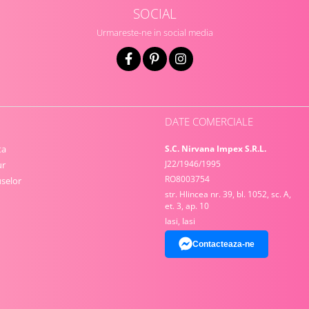
SOCIAL
Urmareste-ne in social media
DATE COMERCIALE
ta
S.C. Nirvana Impex S.R.L.
J22/1946/1995
ur
RO8003754
selor
str. Hlincea nr. 39, bl. 1052, sc. A,
et. 3, ap. 10
Iasi, Iasi
Contacteaza-ne