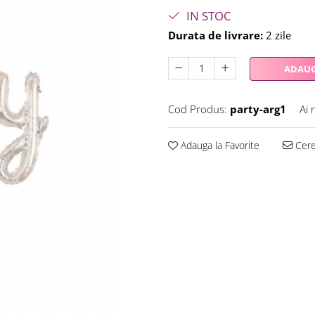
IN STOC
Durata de livrare:
2 zile
ADAUG
Cod Produs:
party-arg1
Ai 
Adauga la Favorite
Cere 