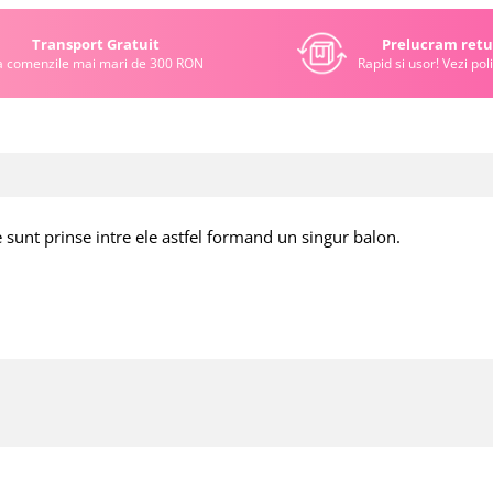
Transport Gratuit
Prelucram retu
a comenzile mai mari de 300 RON
Rapid si usor! Vezi poli
le sunt prinse intre ele astfel formand un singur balon.