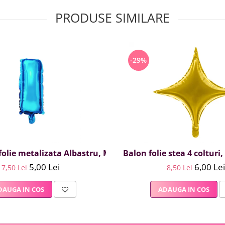
PRODUSE SIMILARE
-29%
olie metalizata Albastru, Mirific Party, Litera I, 40 cm
Balon folie stea 4 colturi
5,00 Lei
6,00 Lei
7,50 Lei
8,50 Lei
DAUGA IN COS
ADAUGA IN COS