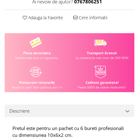
Ai nevoie de ajutor?
0767806251
Adauga la Favorite
Cere informatii
Plata securizata
Transport Gratuit
Datele tale sunt in siguranta.
La comenzile mai mari de 300 RON
Prelucram retururile
Calitate garantata!
Rapid si usor! Vezi politica aici <<
Peste 5000 de clienti multumiti!
Descriere
Pretul este pentru un pachet cu 6 bureti profesionali
cu dimensiunea 10x6x2 cm.