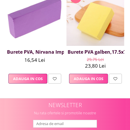
Burete PVA, Nirvana Impex, 1 buc, mov
Burete PVA galben,17.5x7.5
16,54 Lei
29,75 Lei
23,80 Lei
ADAUGA IN COS
ADAUGA IN COS
NEWSLETTER
Nu rata ofertele si promotiile noastre