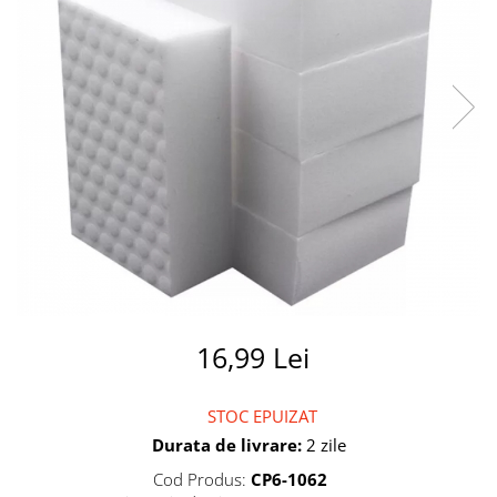
Summer party
Baloane metalice
Unicorni si Curcubee
Baloane retro
Baloane litere
Baloane personalizate
Kituri baloane
16,99 Lei
STOC EPUIZAT
Durata de livrare:
2 zile
Cod Produs:
CP6-1062