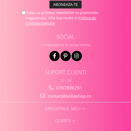
Vreau sa primesc newsletter cu promotiile
magazinului. Afla mai multe in
Politica de
Confidentialitate
SOCIAL
Urmareste-ne in social media
SUPORT CLIENTI
12 - 16
0767806251
contact@sofiashop.ro
MAGAZINUL MEU
CLIENTI