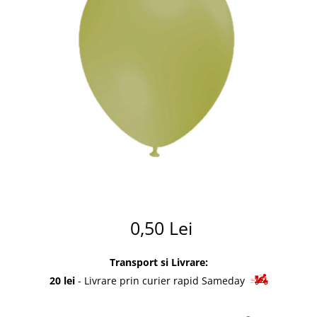
Summer party
Baloane metalice
Unicorni si Curcubee
Baloane retro
Baloane litere
Baloane personalizate
Kituri baloane
0,50 Lei
Transport si Livrare:
20 lei
- Livrare prin curier rapid Sameday