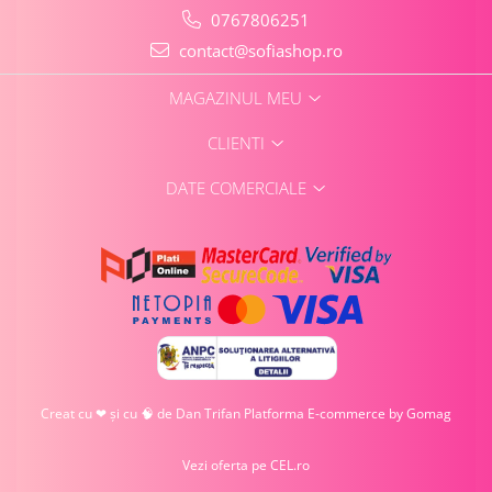
0767806251
contact@sofiashop.ro
MAGAZINUL MEU
CLIENTI
DATE COMERCIALE
Creat cu ❤ și cu 🧠 de Dan Trifan
Platforma E-commerce by Gomag
Vezi oferta pe CEL.ro