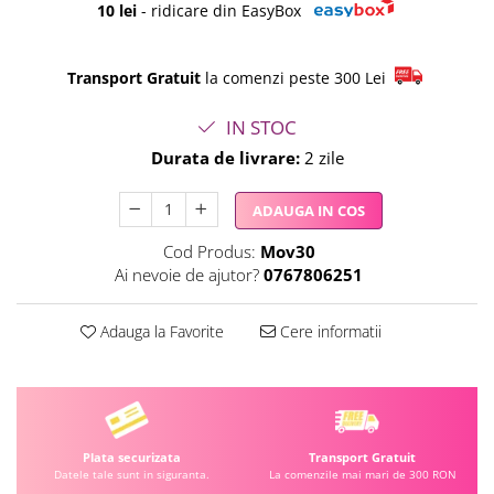
10 lei
- ridicare din EasyBox
Transport Gratuit
la comenzi peste 300 Lei
IN STOC
Durata de livrare:
2 zile
ADAUGA IN COS
Cod Produs:
Mov30
Ai nevoie de ajutor?
0767806251
Adauga la Favorite
Cere informatii
Plata securizata
Transport Gratuit
Datele tale sunt in siguranta.
La comenzile mai mari de 300 RON