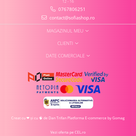
12 - 16
0767806251
contact@sofiashop.ro
MAGAZINUL MEU
CLIENTI
DATE COMERCIALE
Creat cu ❤ și cu 🧠 de Dan Trifan
Platforma E-commerce by Gomag
Vezi oferta pe CEL.ro