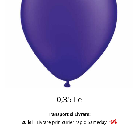
Summer party
Baloane metalice
Unicorni si Curcubee
Baloane retro
Baloane litere
Baloane personalizate
Kituri baloane
0,35 Lei
Transport si Livrare:
20 lei
- Livrare prin curier rapid Sameday