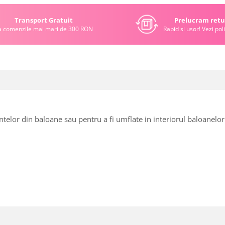
Transport Gratuit
Prelucram retu
a comenzile mai mari de 300 RON
Rapid si usor! Vezi poli
ntelor din baloane sau pentru a fi umflate in interiorul baloanelo