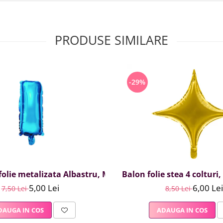
PRODUSE SIMILARE
-29%
olie metalizata Albastru, Mirific Party, Litera I, 40 cm
Balon folie stea 4 colturi
5,00 Lei
6,00 Lei
7,50 Lei
8,50 Lei
DAUGA IN COS
ADAUGA IN COS