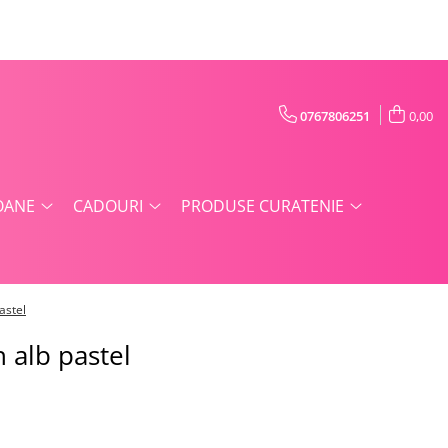
0767806251
0,00
OANE
CADOURI
PRODUSE CURATENIE
astel
h alb pastel