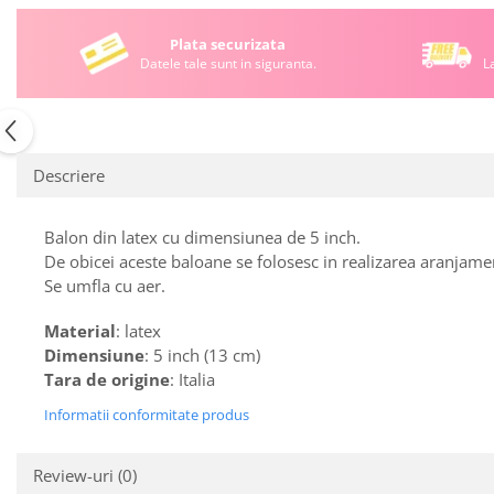
Plata securizata
Datele tale sunt in siguranta.
L
Descriere
Balon din latex cu dimensiunea de 5 inch.
De obicei aceste baloane se folosesc in realizarea aranjame
Se umfla cu aer.
Material
: latex
Dimensiune
: 5 inch (13 cm)
Tara de origine
: Italia
Informatii conformitate produs
Review-uri
(0)