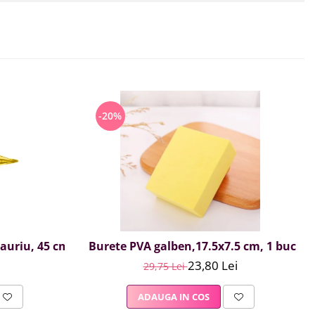
-20%
, auriu, 45 cm
Burete PVA galben,17.5x7.5 cm, 1 buc
23,80 Lei
29,75 Lei
ADAUGA IN COS