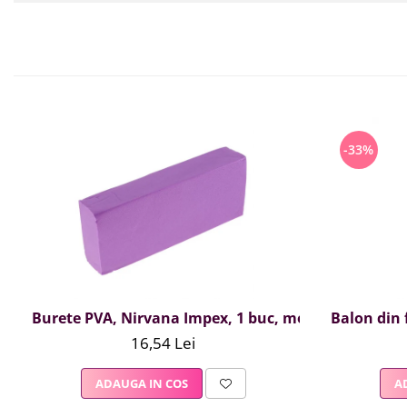
-33%
Burete PVA, Nirvana Impex, 1 buc, mov
Balon din f
16,54 Lei
ADAUGA IN COS
A