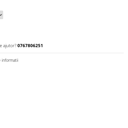
e ajutor?
0767806251
informatii