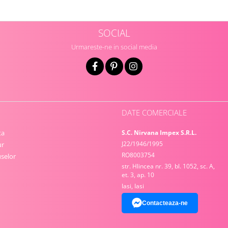
SOCIAL
Urmareste-ne in social media
DATE COMERCIALE
ta
S.C. Nirvana Impex S.R.L.
J22/1946/1995
ur
RO8003754
selor
str. Hlincea nr. 39, bl. 1052, sc. A,
et. 3, ap. 10
Iasi, Iasi
Contacteaza-ne