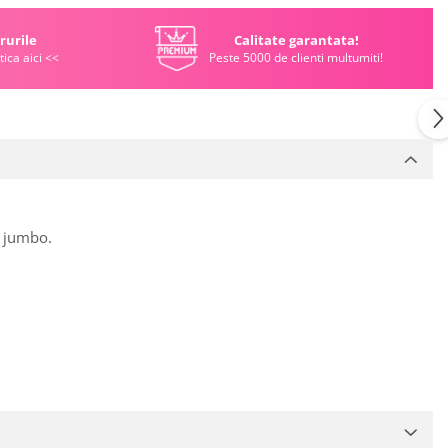
rurile
Calitate garantata!
tica aici <<
Peste 5000 de clienti multumiti!
r jumbo.