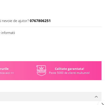
i nevoie de ajutor?
0767806251
informatii
rurile
Calitate garantata!
tica aici <<
Peste 5000 de clienti multumiti!