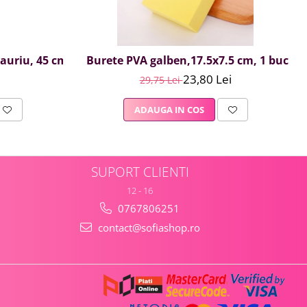
, auriu, 45 cm
Burete PVA galben,17.5x7.5 cm, 1 buc
23,80 Lei
29,75 Lei
ADAUGA IN COS
SUPORT CLIENTI
12 - 16
0767806251
contact@sofiashop.ro