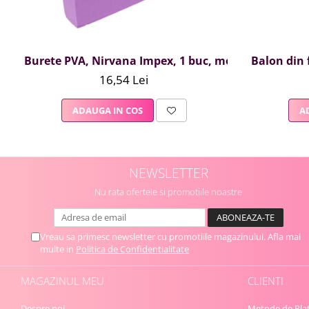
Burete PVA, Nirvana Impex, 1 buc, mov
Balon din f
16,54 Lei
ADAUGA IN COS
A
NEWSLETTER
Nu rata ofertele si promotiile noastre
Vreau sa primesc newsletter cu promotiile magazinului. Afla mai
multe in
Politica de Confidentialitate
MAGAZINUL MEU
CLIENTI
Despre noi
Metode de Pla