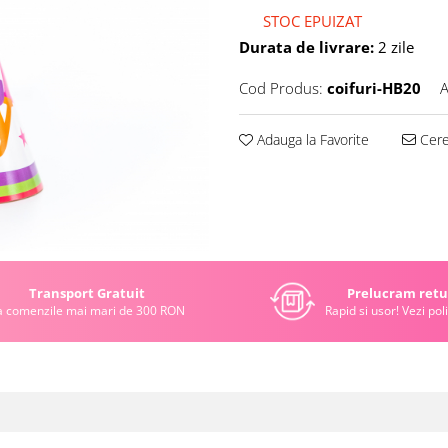
STOC EPUIZAT
Durata de livrare:
2 zile
Cod Produs:
coifuri-HB20
A
Adauga la Favorite
Cere 
Transport Gratuit
Prelucram retu
a comenzile mai mari de 300 RON
Rapid si usor! Vezi poli