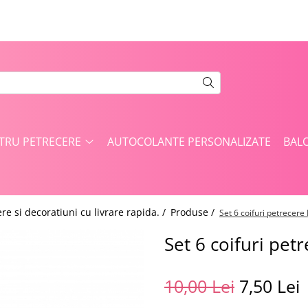
NTRU PETRECERE
AUTOCOLANTE PERSONALIZATE
BAL
re si decoratiuni cu livrare rapida. /
Produse /
Set 6 coifuri petrecer
Set 6 coifuri pet
10,00 Lei
7,50 Lei