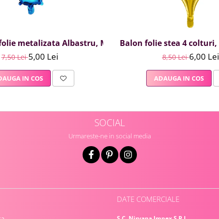
olie metalizata Albastru, Mirific Party, Litera I, 40 cm
Balon folie stea 4 colturi
5,00 Lei
6,00 Lei
7,50 Lei
8,50 Lei
DAUGA IN COS
ADAUGA IN COS
SOCIAL
Urmareste-ne in social media
DATE COMERCIALE
ta
S.C. Nirvana Impex S.R.L.